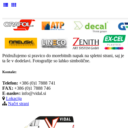
Pridružujemo si pravico do morebitnih napak na spletni strani, saj je
ta še v dodelavi. Fotografije so lahko simbolične.
Kontakt:
Telefon:
+386 (0)1 7888 741
FAX:
+386 (0)1 7888 746
E-naslov:
info@vidal.si
Lokacija
Načrt strani