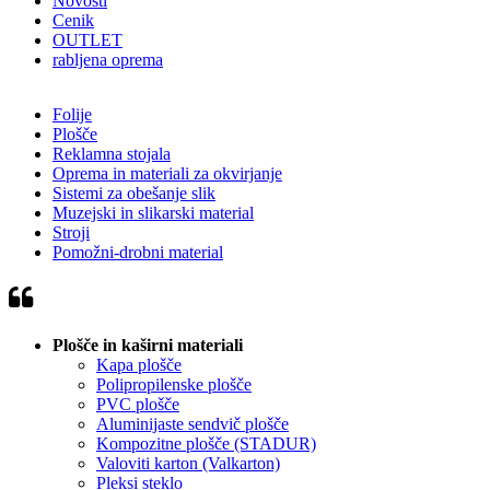
Novosti
Cenik
OUTLET
rabljena oprema
Folije
Plošče
Reklamna stojala
Oprema in materiali za okvirjanje
Sistemi za obešanje slik
Muzejski in slikarski material
Stroji
Pomožni-drobni material
Plošče in kaširni materiali
Kapa plošče
Polipropilenske plošče
PVC plošče
Aluminijaste sendvič plošče
Kompozitne plošče (STADUR)
Valoviti karton (Valkarton)
Pleksi steklo