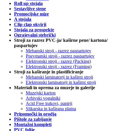
Roll up stojala
Sestavljive stene
Promocijske mize
A stojala
Clip clap okvirji
Stojala za prospekte
Ograjevalni stebrički
Stroji za razrez PVC-ja/ kaširne pene/ kartona/
paspartujev
Mehanski stroji - razrez paspartujev
Pnevmatski stroji - razrez paspartujev
Elektronski stroji - razrez (Packing)
Elektronski stroji - razrez (Framing)
Stroji za kaširanje in plastificiranje
Mehanski laminatorji in kaširni stroji
Elektronski laminatorji in kaširni stroji
Materiali in oprema za muzeje in galerije
Muzejski karton
Arhivski vogalniki
Acid Free trakovi, papirji
Slikarska in kaširana platna
Pripomočki in orodja
Pištole za zabijanje
Montažni kompleti
PVC folije