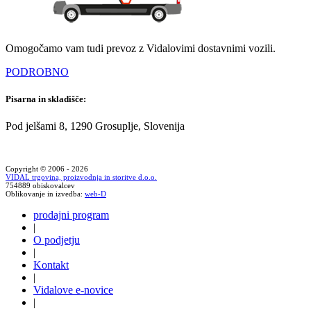
Omogočamo vam tudi prevoz z Vidalovimi dostavnimi vozili.
PODROBNO
Pisarna in skladišče:
Pod jelšami 8, 1290 Grosuplje, Slovenija
Copyright © 2006 - 2026
VIDAL trgovina, proizvodnja in storitve d.o.o.
754889 obiskovalcev
Oblikovanje in izvedba:
web-D
prodajni program
|
O podjetju
|
Kontakt
|
Vidalove e-novice
|