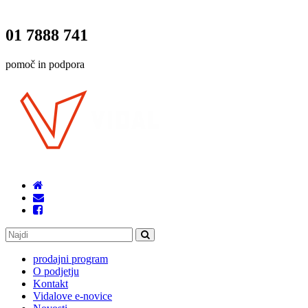
01 7888 741
pomoč in podpora
prodajni program
O podjetju
Kontakt
Vidalove e-novice