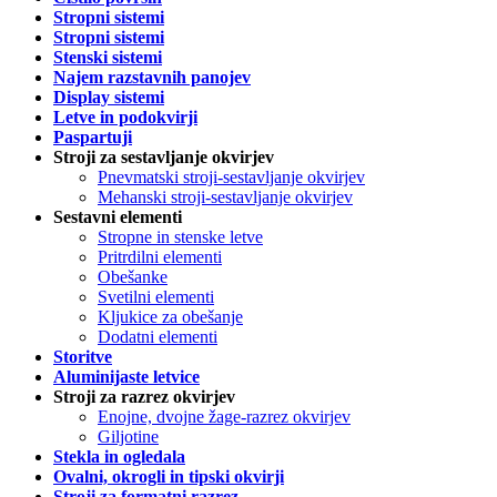
Stropni sistemi
Stropni sistemi
Stenski sistemi
Najem razstavnih panojev
Display sistemi
Letve in podokvirji
Paspartuji
Stroji za sestavljanje okvirjev
Pnevmatski stroji-sestavljanje okvirjev
Mehanski stroji-sestavljanje okvirjev
Sestavni elementi
Stropne in stenske letve
Pritrdilni elementi
Obešanke
Svetilni elementi
Kljukice za obešanje
Dodatni elementi
Storitve
Aluminijaste letvice
Stroji za razrez okvirjev
Enojne, dvojne žage-razrez okvirjev
Giljotine
Stekla in ogledala
Ovalni, okrogli in tipski okvirji
Stroji za formatni razrez