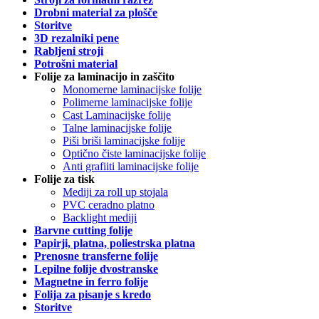
Drobni material za plošče
Storitve
3D rezalniki pene
Rabljeni stroji
Potrošni material
Folije za laminacijo in zaščito
Monomerne laminacijske folije
Polimerne laminacijske folije
Cast Laminacijske folije
Talne laminacijske folije
Piši briši laminacijske folije
Optično čiste laminacijske folije
Anti grafiiti laminacijske folije
Folije za tisk
Mediji za roll up stojala
PVC ceradno platno
Backlight mediji
Barvne cutting folije
Papirji, platna, poliestrska platna
Prenosne transferne folije
Lepilne folije dvostranske
Magnetne in ferro folije
Folija za pisanje s kredo
Storitve