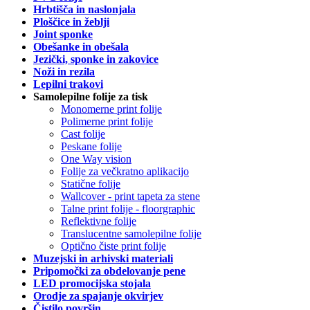
Hrbtišča in naslonjala
Ploščice in žeblji
Joint sponke
Obešanke in obešala
Jezički, sponke in zakovice
Noži in rezila
Lepilni trakovi
Samolepilne folije za tisk
Monomerne print folije
Polimerne print folije
Cast folije
Peskane folije
One Way vision
Folije za večkratno aplikacijo
Statične folije
Wallcover - print tapeta za stene
Talne print folije - floorgraphic
Reflektivne folije
Translucentne samolepilne folije
Optično čiste print folije
Muzejski in arhivski materiali
Pripomočki za obdelovanje pene
LED promocijska stojala
Orodje za spajanje okvirjev
Čistilo površin