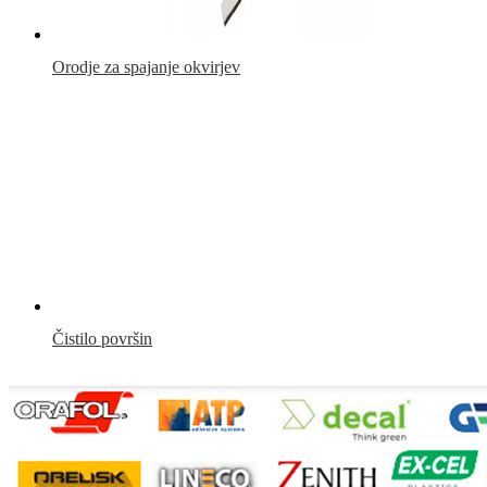
Orodje za spajanje okvirjev
Čistilo površin