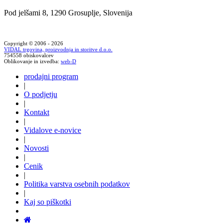
Pod jelšami 8, 1290 Grosuplje, Slovenija
Copyright © 2006 - 2026
VIDAL trgovina, proizvodnja in storitve d.o.o.
754558 obiskovalcev
Oblikovanje in izvedba:
web-D
prodajni program
|
O podjetju
|
Kontakt
|
Vidalove e-novice
|
Novosti
|
Cenik
|
Politika varstva osebnih podatkov
|
Kaj so piškotki