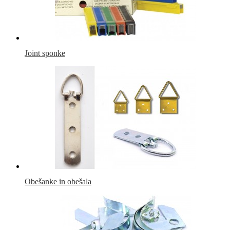
Joint sponke
Obešanke in obešala