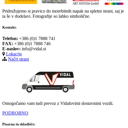
Pridružujemo si pravico do morebitnih napak na spletni strani, saj je
ta še v dodelavi. Fotografije so lahko simbolične.
Kontakt:
Telefon:
+386 (0)1 7888 741
FAX:
+386 (0)1 7888 746
E-naslov:
info@vidal.si
Lokacija
Načrt strani
Omogočamo vam tudi prevoz z Vidalovimi dostavnimi vozili.
PODROBNO
Pisarna in skladišče: