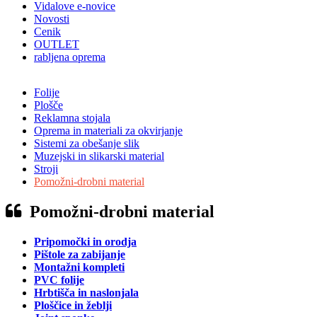
Vidalove e-novice
Novosti
Cenik
OUTLET
rabljena oprema
Folije
Plošče
Reklamna stojala
Oprema in materiali za okvirjanje
Sistemi za obešanje slik
Muzejski in slikarski material
Stroji
Pomožni-drobni material
Pomožni-drobni material
Pripomočki in orodja
Pištole za zabijanje
Montažni kompleti
PVC folije
Hrbtišča in naslonjala
Ploščice in žeblji