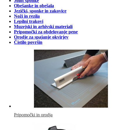
Joint sponke
Obešanke in obešala
Jezički, sponke in zakovice
Noži in rezila
Lepilni trakovi
Muzejski in arhivski materiali
Pripomočki za obdelovanje pene
Orodje za spajanje okvirjev
Čistilo površin
Pripomočki in orodja