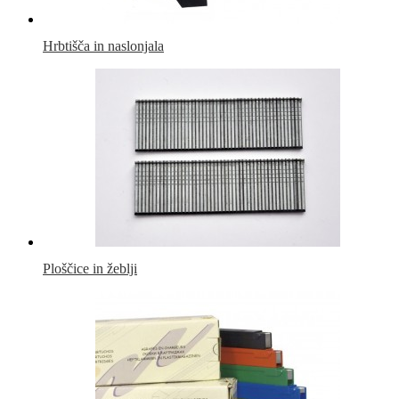
Hrbtišča in naslonjala
Ploščice in žeblji