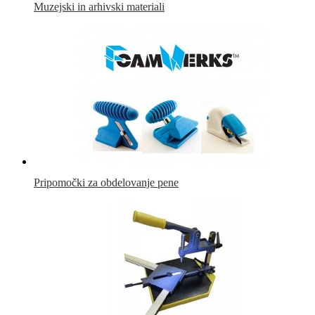
Muzejski in arhivski materiali
Pripomočki za obdelovanje pene