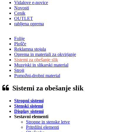
Vidalove e-novice
Novosti
Cenik
OUTLET
rabljena oprema
Folije
Plošče
Reklamna stojala
Oprema in materiali za okvirjanje
Sistemi za obešanje slik
Muzejski in slikarski material
Stroji
Pomožni-drobni material
Sistemi za obešanje slik
Stropni sistemi
Stenski sistemi
Display sistemi
Sestavni elementi
Stropne in stenske letve
Pritrdilni elementi