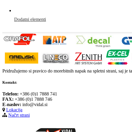
Dodatni elementi
Pridružujemo si pravico do morebitnih napak na spletni strani, saj je t
Kontakt:
Telefon:
+386 (0)1 7888 741
FAX:
+386 (0)1 7888 746
E-naslov:
info@vidal.si
Lokacija
Načrt strani