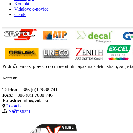
Kontakt
Vidalove e-novice
Cenik
Pridružujemo si pravico do morebitnih napak na spletni strani, saj je t
Kontakt:
Telefon:
+386 (0)1 7888 741
FAX:
+386 (0)1 7888 746
E-naslov:
info@vidal.si
Lokacija
Načrt strani