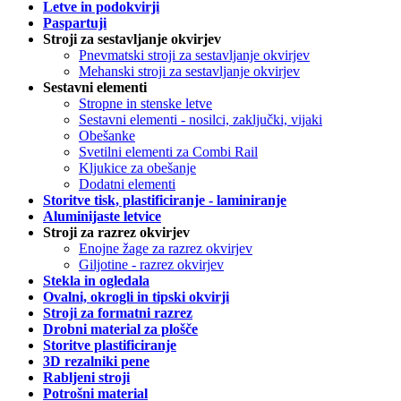
Letve in podokvirji
Paspartuji
Stroji za sestavljanje okvirjev
Pnevmatski stroji za sestavljanje okvirjev
Mehanski stroji za sestavljanje okvirjev
Sestavni elementi
Stropne in stenske letve
Sestavni elementi - nosilci, zaključki, vijaki
Obešanke
Svetilni elementi za Combi Rail
Kljukice za obešanje
Dodatni elementi
Storitve tisk, plastificiranje - laminiranje
Aluminijaste letvice
Stroji za razrez okvirjev
Enojne žage za razrez okvirjev
Giljotine - razrez okvirjev
Stekla in ogledala
Ovalni, okrogli in tipski okvirji
Stroji za formatni razrez
Drobni material za plošče
Storitve plastificiranje
3D rezalniki pene
Rabljeni stroji
Potrošni material