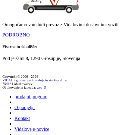
Omogočamo vam tudi prevoz z Vidalovimi dostavnimi vozili.
PODROBNO
Pisarna in skladišče:
Pod jelšami 8, 1290 Grosuplje, Slovenija
Copyright © 2006 - 2026
VIDAL trgovina, proizvodnja in storitve d.o.o.
754684 obiskovalcev
Oblikovanje in izvedba:
web-D
prodajni program
|
O podjetju
|
Kontakt
|
Vidalove e-novice
|