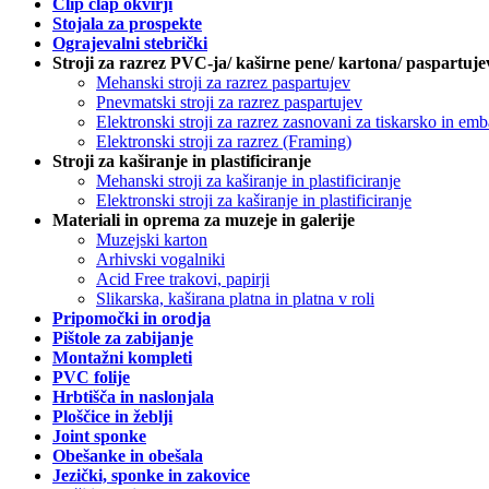
Clip clap okvirji
Stojala za prospekte
Ograjevalni stebrički
Stroji za razrez PVC-ja/ kaširne pene/ kartona/ paspartuje
Mehanski stroji za razrez paspartujev
Pnevmatski stroji za razrez paspartujev
Elektronski stroji za razrez zasnovani za tiskarsko in em
Elektronski stroji za razrez (Framing)
Stroji za kaširanje in plastificiranje
Mehanski stroji za kaširanje in plastificiranje
Elektronski stroji za kaširanje in plastificiranje
Materiali in oprema za muzeje in galerije
Muzejski karton
Arhivski vogalniki
Acid Free trakovi, papirji
Slikarska, kaširana platna in platna v roli
Pripomočki in orodja
Pištole za zabijanje
Montažni kompleti
PVC folije
Hrbtišča in naslonjala
Ploščice in žeblji
Joint sponke
Obešanke in obešala
Jezički, sponke in zakovice