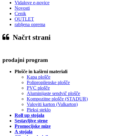
Vidalove e-novice
Novosti
Cenik
OUTLET
rabljena oprema
Načrt strani
prodajni program
Plošče in kaširni materiali
Kapa plošče
Polipropilenske plošče
PVC plošče
Aluminijaste sendvič plošče
Kompozitne plošče (STADUR)
Valoviti karton (Valkarton)
Pleksi steklo
Roll up stojala
Sestavljive stene
Promocijske mize
A stojala