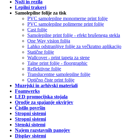
Noži in rezila
Lepilni trakovi
Samolepilne folije za tisk
PVC samolepilne monomerne print folije
PVC samolepilne polimerne print folije
Cast folije
Samolepilne print folije - efekt brušenega stekla
One Way vision folija
Lahko odstranljive folije za večkratno aplikacijo
Statične folije
Wallcover - print tapeta za stene
Talne print folije - floorgraphic
Reflektivne folije
Translucentne samolepilne folije
Optično čiste print folije
Muzejski in arhivski materiali
Foamwerks
LED promocijska stojala
Orodje za spajanje okvirjev
Čistilo površin
Stropni sistemi
Stropni sistemi
Stenski sistemi
Najem razstavnih panojev
Display sistemi