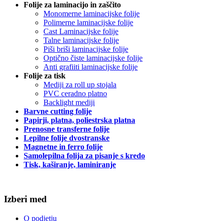
Folije za laminacijo in zaščito
Monomerne laminacijske folije
Polimerne laminacijske folije
Cast Laminacijske folije
Talne laminacijske folije
Piši briši laminacijske folije
Optično čiste laminacijske folije
Anti grafiiti laminacijske folije
Folije za tisk
Mediji za roll up stojala
PVC ceradno platno
Backlight mediji
Barvne cutting folije
Papirji, platna, poliestrska platna
Prenosne transferne folije
Lepilne folije dvostranske
Magnetne in ferro folije
Samolepilna folija za pisanje s kredo
Tisk, kaširanje, laminiranje
Izberi med
O podjetju