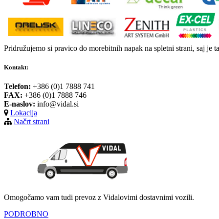
Pridružujemo si pravico do morebitnih napak na spletni strani, saj je t
Kontakt:
Telefon:
+386 (0)1 7888 741
FAX:
+386 (0)1 7888 746
E-naslov:
info@vidal.si
Lokacija
Načrt strani
Omogočamo vam tudi prevoz z Vidalovimi dostavnimi vozili.
PODROBNO