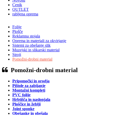
Novosti
Cenik
OUTLET
rabljena oprema
Folije
Plošče
Reklamna stojala
Oprema in materiali za okvirjanje
Sistemi za obešanje slik
Muzejski in slikarski material
Stroji
Pomožni-drobni material
Pomožni-drobni material
Pripomočki in orodja
Pištole za zabijanje
Montažni kompleti
PVC folije
Hrbtišča in naslonjala
Ploščice in žeblji
Joint sponke
Obešanke in obešala