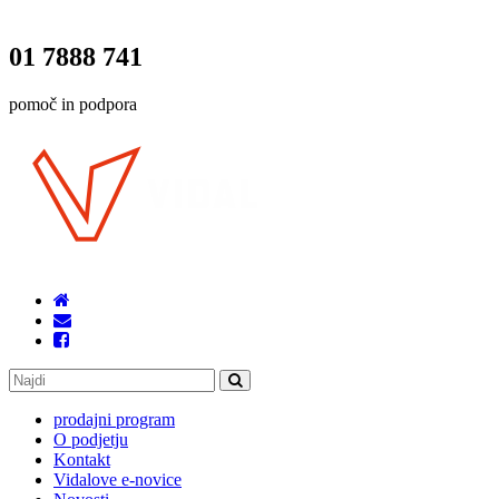
01 7888 741
pomoč in podpora
prodajni program
O podjetju
Kontakt
Vidalove e-novice