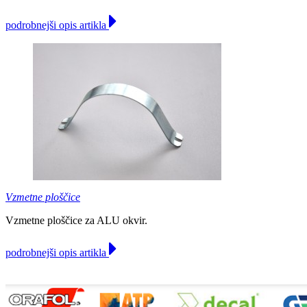
podrobnejši opis artikla
Vzmetne ploščice
Vzmetne ploščice za ALU okvir.
podrobnejši opis artikla