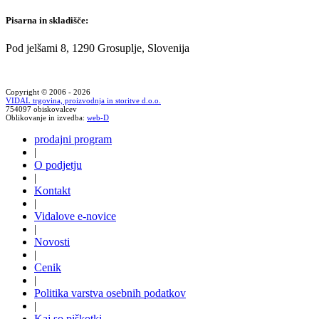
Pisarna in skladišče:
Pod jelšami 8, 1290 Grosuplje, Slovenija
Copyright © 2006 - 2026
VIDAL trgovina, proizvodnja in storitve d.o.o.
754097 obiskovalcev
Oblikovanje in izvedba:
web-D
prodajni program
|
O podjetju
|
Kontakt
|
Vidalove e-novice
|
Novosti
|
Cenik
|
Politika varstva osebnih podatkov
|
Kaj so piškotki