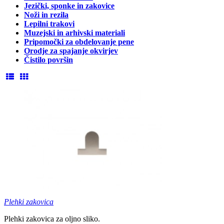
Jezički, sponke in zakovice
Noži in rezila
Lepilni trakovi
Muzejski in arhivski materiali
Pripomočki za obdelovanje pene
Orodje za spajanje okvirjev
Čistilo površin
Plehki zakovica
Plehki zakovica za oljno sliko.