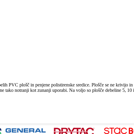
lih PVC plošč in penjene polistirenske sredice. Plošče se ne krivijo in 
jene tako notranji kot zunanji uporabi. Na voljo so plošče debeline 5, 10 