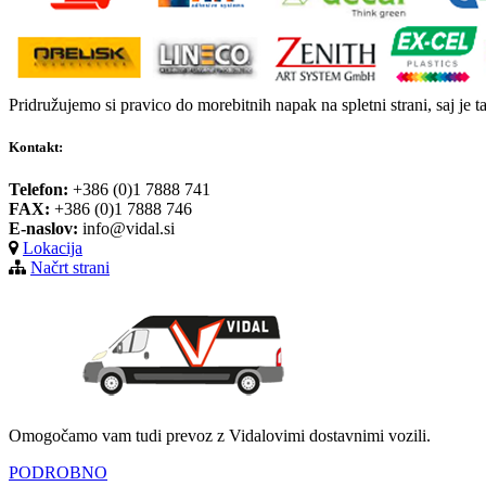
Pridružujemo si pravico do morebitnih napak na spletni strani, saj je t
Kontakt:
Telefon:
+386 (0)1 7888 741
FAX:
+386 (0)1 7888 746
E-naslov:
info@vidal.si
Lokacija
Načrt strani
Omogočamo vam tudi prevoz z Vidalovimi dostavnimi vozili.
PODROBNO