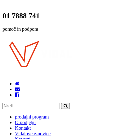
01 7888 741
pomoč in podpora
prodajni program
O podjetju
Kontakt
Vidalove e-novice