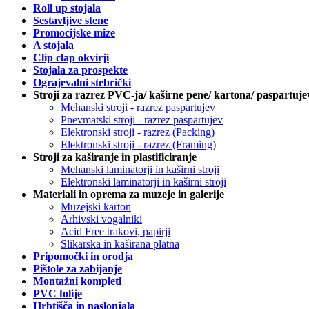
Roll up stojala
Sestavljive stene
Promocijske mize
A stojala
Clip clap okvirji
Stojala za prospekte
Ograjevalni stebrički
Stroji za razrez PVC-ja/ kaširne pene/ kartona/ paspartuje
Mehanski stroji - razrez paspartujev
Pnevmatski stroji - razrez paspartujev
Elektronski stroji - razrez (Packing)
Elektronski stroji - razrez (Framing)
Stroji za kaširanje in plastificiranje
Mehanski laminatorji in kaširni stroji
Elektronski laminatorji in kaširni stroji
Materiali in oprema za muzeje in galerije
Muzejski karton
Arhivski vogalniki
Acid Free trakovi, papirji
Slikarska in kaširana platna
Pripomočki in orodja
Pištole za zabijanje
Montažni kompleti
PVC folije
Hrbtišča in naslonjala