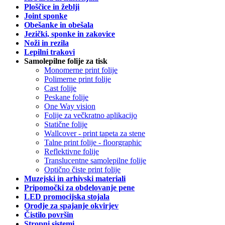
Ploščice in žeblji
Joint sponke
Obešanke in obešala
Jezički, sponke in zakovice
Noži in rezila
Lepilni trakovi
Samolepilne folije za tisk
Monomerne print folije
Polimerne print folije
Cast folije
Peskane folije
One Way vision
Folije za večkratno aplikacijo
Statične folije
Wallcover - print tapeta za stene
Talne print folije - floorgraphic
Reflektivne folije
Translucentne samolepilne folije
Optično čiste print folije
Muzejski in arhivski materiali
Pripomočki za obdelovanje pene
LED promocijska stojala
Orodje za spajanje okvirjev
Čistilo površin
Stropni sistemi