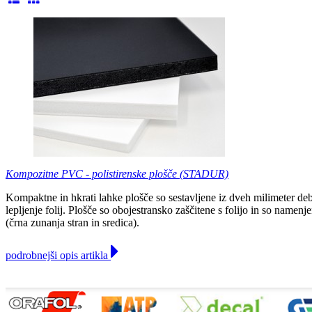
Kompozitne PVC - polistirenske plošče (STADUR)
Kompaktne in hkrati lahke plošče so sestavljene iz dveh milimeter debe
lepljenje folij. Plošče so obojestransko zaščitene s folijo in so namen
(črna zunanja stran in sredica).
podrobnejši opis artikla