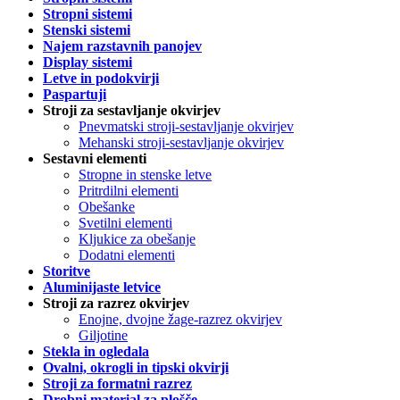
Stropni sistemi
Stenski sistemi
Najem razstavnih panojev
Display sistemi
Letve in podokvirji
Paspartuji
Stroji za sestavljanje okvirjev
Pnevmatski stroji-sestavljanje okvirjev
Mehanski stroji-sestavljanje okvirjev
Sestavni elementi
Stropne in stenske letve
Pritrdilni elementi
Obešanke
Svetilni elementi
Kljukice za obešanje
Dodatni elementi
Storitve
Aluminijaste letvice
Stroji za razrez okvirjev
Enojne, dvojne žage-razrez okvirjev
Giljotine
Stekla in ogledala
Ovalni, okrogli in tipski okvirji
Stroji za formatni razrez
Drobni material za plošče