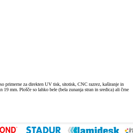
so primerne za direkten UV tisk, sitotisk, CNC razrez, kaširanje in
in 19 mm. Plošče so lahko bele (bela zunanja stran in sredica) ali črne