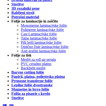
Storitve
3D rezalniki pene
Rabljeni stroji
Potrošni material
Folije za laminacijo in zaščito
Monomerne laminacijske folije
Polimerne laminacijske folije
Cast Laminacijske folije
Talne laminacijske folije
Piši briši laminacijske folije
Optično čiste laminacijske folije
Anti grafiiti laminacijske folije
Folije za tisk
Mediji za roll up stojala
PVC ceradno platno
Backlight mediji
Barvne cutting folije
Papirji, platna, poliestrska platna
Prenosne transferne folije
Lepilne folije dvostranske
Magnetne in ferro folije
Folija za pisanje s kredo
Storitve