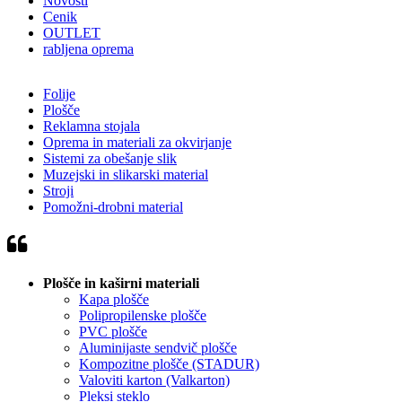
Novosti
Cenik
OUTLET
rabljena oprema
Folije
Plošče
Reklamna stojala
Oprema in materiali za okvirjanje
Sistemi za obešanje slik
Muzejski in slikarski material
Stroji
Pomožni-drobni material
Plošče in kaširni materiali
Kapa plošče
Polipropilenske plošče
PVC plošče
Aluminijaste sendvič plošče
Kompozitne plošče (STADUR)
Valoviti karton (Valkarton)
Pleksi steklo