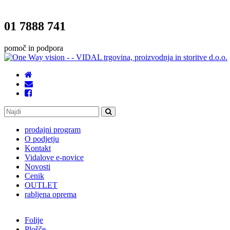
01 7888 741
pomoč in podpora
prodajni program
O podjetju
Kontakt
Vidalove e-novice
Novosti
Cenik
OUTLET
rabljena oprema
Folije
Plošče