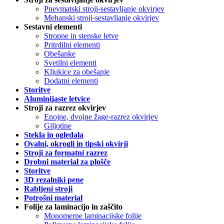
Pnevmatski stroji-sestavljanje okvirjev
Mehanski stroji-sestavljanje okvirjev
Sestavni elementi
Stropne in stenske letve
Pritrdilni elementi
Obešanke
Svetilni elementi
Kljukice za obešanje
Dodatni elementi
Storitve
Aluminijaste letvice
Stroji za razrez okvirjev
Enojne, dvojne žage-razrez okvirjev
Giljotine
Stekla in ogledala
Ovalni, okrogli in tipski okvirji
Stroji za formatni razrez
Drobni material za plošče
Storitve
3D rezalniki pene
Rabljeni stroji
Potrošni material
Folije za laminacijo in zaščito
Monomerne laminacijske folije