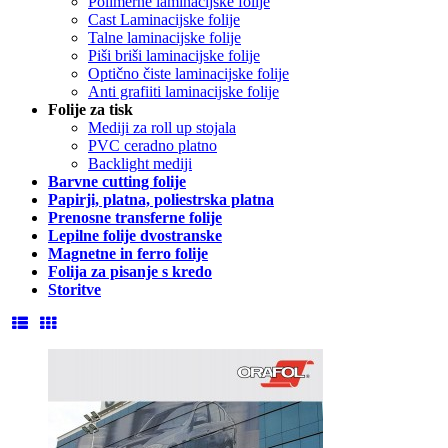
Polimerne laminacijske folije
Cast Laminacijske folije
Talne laminacijske folije
Piši briši laminacijske folije
Optično čiste laminacijske folije
Anti grafiiti laminacijske folije
Folije za tisk
Mediji za roll up stojala
PVC ceradno platno
Backlight mediji
Barvne cutting folije
Papirji, platna, poliestrska platna
Prenosne transferne folije
Lepilne folije dvostranske
Magnetne in ferro folije
Folija za pisanje s kredo
Storitve