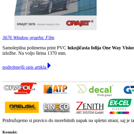
3676 Window graphic Film
Samolepilna polimerna print PVC
luknjičasta folija One Way Visio
izložbe. Na voljo širina 1370 mm.
podrobnejši opis artikla
Pridružujemo si pravico do morebitnih napak na spletni strani, saj je t
Kontakt: