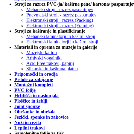
Stroji za razrez PVC-ja/ kaširne pene/ kartona/ paspartuje
Mehanski stroji - razrez paspartujev
Pnevmatski stroji - razrez paspartujev
Elektronski stroji - razrez (Packing)
Elektronski stroji - razrez (Framing)
Stroji za kaširanje in plastificiranje
Mehanski laminatorji in kaširni stroji
Elektronski laminatorji in kaširni stroji
Materiali in oprema za muzeje in galerije
Muzejski karton
Arhivski vogalniki
Acid Free trakovi, papirji
Slikarska in kaširana platna
Pripomočki in orodja
Pištole za zabijanje
Montažni kompleti
PVC folije
Hrbtišča in naslonjala
Ploščice in žeblji
Joint sponke
Obešanke in obešala
Jezički, sponke in zakovice
Noži in rezila
Lepilni trakovi
Samolepilne folije za tisk