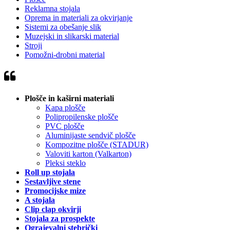
Reklamna stojala
Oprema in materiali za okvirjanje
Sistemi za obešanje slik
Muzejski in slikarski material
Stroji
Pomožni-drobni material
Plošče in kaširni materiali
Kapa plošče
Polipropilenske plošče
PVC plošče
Aluminijaste sendvič plošče
Kompozitne plošče (STADUR)
Valoviti karton (Valkarton)
Pleksi steklo
Roll up stojala
Sestavljive stene
Promocijske mize
A stojala
Clip clap okvirji
Stojala za prospekte
Ograjevalni stebrički