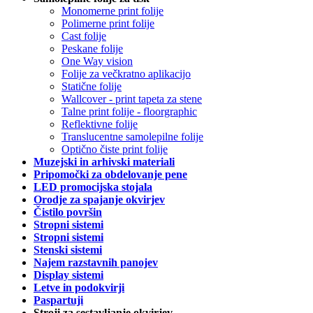
Monomerne print folije
Polimerne print folije
Cast folije
Peskane folije
One Way vision
Folije za večkratno aplikacijo
Statične folije
Wallcover - print tapeta za stene
Talne print folije - floorgraphic
Reflektivne folije
Translucentne samolepilne folije
Optično čiste print folije
Muzejski in arhivski materiali
Pripomočki za obdelovanje pene
LED promocijska stojala
Orodje za spajanje okvirjev
Čistilo površin
Stropni sistemi
Stropni sistemi
Stenski sistemi
Najem razstavnih panojev
Display sistemi
Letve in podokvirji
Paspartuji
Stroji za sestavljanje okvirjev