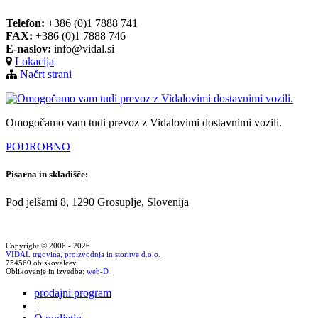
Telefon:
+386 (0)1 7888 741
FAX:
+386 (0)1 7888 746
E-naslov:
info@vidal.si
Lokacija
Načrt strani
Omogočamo vam tudi prevoz z Vidalovimi dostavnimi vozili.
PODROBNO
Pisarna in skladišče:
Pod jelšami 8, 1290 Grosuplje, Slovenija
Copyright © 2006 - 2026
VIDAL trgovina, proizvodnja in storitve d.o.o.
754560 obiskovalcev
Oblikovanje in izvedba:
web-D
prodajni program
|