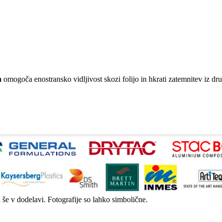
n
omogoča enostransko vidljivost skozi folijo in hkrati zatemnitev iz dr
a še v dodelavi. Fotografije so lahko simbolične.