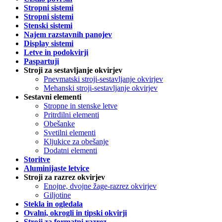
Stropni sistemi
Stropni sistemi
Stenski sistemi
Najem razstavnih panojev
Display sistemi
Letve in podokvirji
Paspartuji
Stroji za sestavljanje okvirjev
Pnevmatski stroji-sestavljanje okvirjev
Mehanski stroji-sestavljanje okvirjev
Sestavni elementi
Stropne in stenske letve
Pritrdilni elementi
Obešanke
Svetilni elementi
Kljukice za obešanje
Dodatni elementi
Storitve
Aluminijaste letvice
Stroji za razrez okvirjev
Enojne, dvojne žage-razrez okvirjev
Giljotine
Stekla in ogledala
Ovalni, okrogli in tipski okvirji
Stroji za formatni razrez