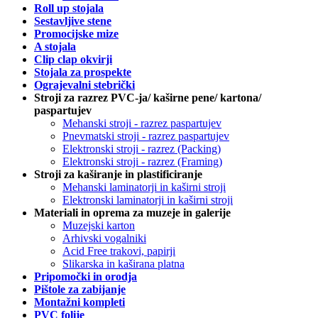
Roll up stojala
Sestavljive stene
Promocijske mize
A stojala
Clip clap okvirji
Stojala za prospekte
Ograjevalni stebrički
Stroji za razrez PVC-ja/ kaširne pene/ kartona/
paspartujev
Mehanski stroji - razrez paspartujev
Pnevmatski stroji - razrez paspartujev
Elektronski stroji - razrez (Packing)
Elektronski stroji - razrez (Framing)
Stroji za kaširanje in plastificiranje
Mehanski laminatorji in kaširni stroji
Elektronski laminatorji in kaširni stroji
Materiali in oprema za muzeje in galerije
Muzejski karton
Arhivski vogalniki
Acid Free trakovi, papirji
Slikarska in kaširana platna
Pripomočki in orodja
Pištole za zabijanje
Montažni kompleti
PVC folije