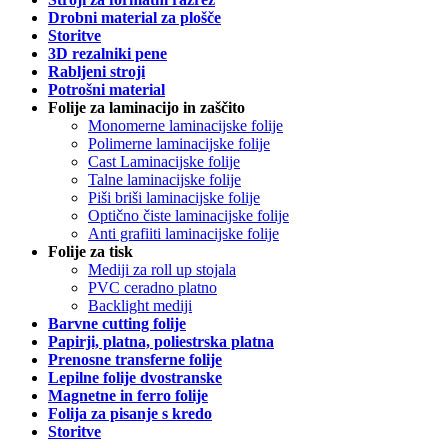
Drobni material za plošče
Storitve
3D rezalniki pene
Rabljeni stroji
Potrošni material
Folije za laminacijo in zaščito
Monomerne laminacijske folije
Polimerne laminacijske folije
Cast Laminacijske folije
Talne laminacijske folije
Piši briši laminacijske folije
Optično čiste laminacijske folije
Anti grafiiti laminacijske folije
Folije za tisk
Mediji za roll up stojala
PVC ceradno platno
Backlight mediji
Barvne cutting folije
Papirji, platna, poliestrska platna
Prenosne transferne folije
Lepilne folije dvostranske
Magnetne in ferro folije
Folija za pisanje s kredo
Storitve