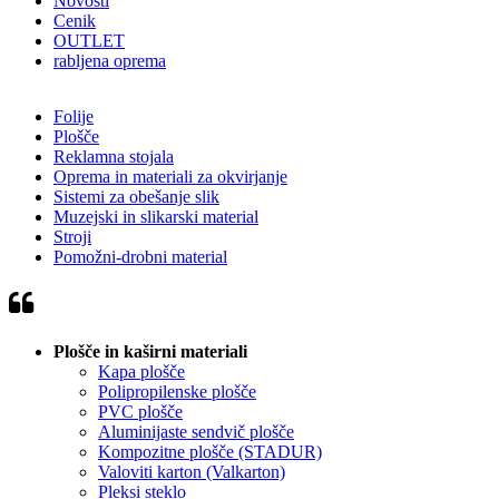
Novosti
Cenik
OUTLET
rabljena oprema
Folije
Plošče
Reklamna stojala
Oprema in materiali za okvirjanje
Sistemi za obešanje slik
Muzejski in slikarski material
Stroji
Pomožni-drobni material
Plošče in kaširni materiali
Kapa plošče
Polipropilenske plošče
PVC plošče
Aluminijaste sendvič plošče
Kompozitne plošče (STADUR)
Valoviti karton (Valkarton)
Pleksi steklo