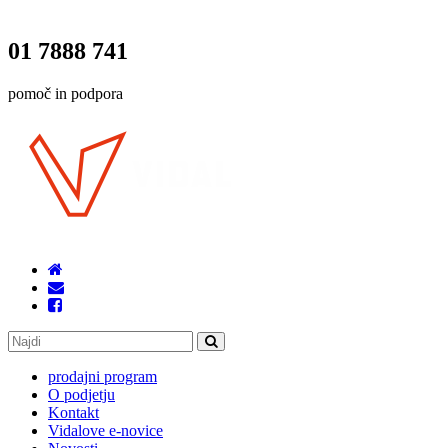
01 7888 741
pomoč in podpora
prodajni program
O podjetju
Kontakt
Vidalove e-novice