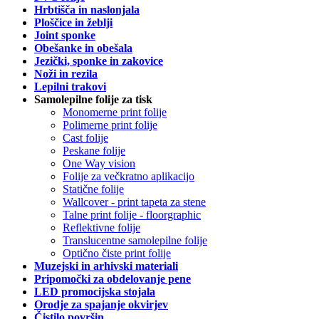
Hrbtišča in naslonjala
Ploščice in žeblji
Joint sponke
Obešanke in obešala
Jezički, sponke in zakovice
Noži in rezila
Lepilni trakovi
Samolepilne folije za tisk
Monomerne print folije
Polimerne print folije
Cast folije
Peskane folije
One Way vision
Folije za večkratno aplikacijo
Statične folije
Wallcover - print tapeta za stene
Talne print folije - floorgraphic
Reflektivne folije
Translucentne samolepilne folije
Optično čiste print folije
Muzejski in arhivski materiali
Pripomočki za obdelovanje pene
LED promocijska stojala
Orodje za spajanje okvirjev
Čistilo površin