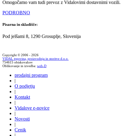
Omogočamo vam tudi prevoz z Vidalovimi dostavnimi vozili.
PODROBNO
Pisarna in skladišče:
Pod jelšami 8, 1290 Grosuplje, Slovenija
Copyright © 2006 - 2026
VIDAL trgovina, proizvodnja in storitve d.o.o.
754615 obiskovalcev
Oblikovanje in izvedba:
web-D
prodajni program
|
O podjetju
|
Kontakt
|
Vidalove e-novice
|
Novosti
|
Cenik
|