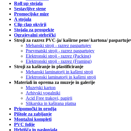
Roll up stojala
Sestavljive stene
Promocijske mize
A stojala
Clip clap okvirji
Stojala za prospekte
Ograjevalni stebrički
Stroji za razrez PVC-ja/ kaširne pene/ kartona/ paspartuje
Mehanski stroji - razrez paspartujev
Pnevmatski stroji - razrez paspartujev
Elektronski stroji - razrez (Packing)
Elektronski stroji - razrez (Framing)
Stroji za kaširanje in plastificiranje
Mehanski laminatorji in kaširni stroji
Elektronski laminatorji in kaširni stroji
Materiali in oprema za muzeje in galerije
Muzejski karton
Arhivski vogalniki
Acid Free trakovi, papirji
Slikarska in kaširana platna
Pripomočki in orodja
Pištole za zabijanje
Montažni kompleti
PVC folije
Hrbtišča in naslonjala