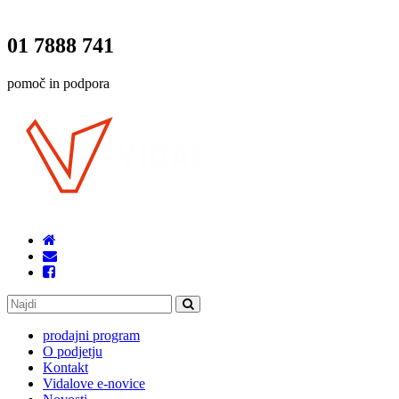
01 7888 741
pomoč in podpora
prodajni program
O podjetju
Kontakt
Vidalove e-novice