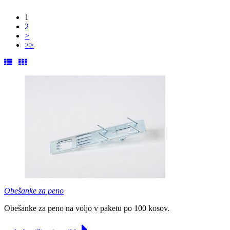
1
2
>
>>
Obešanke za peno
Obešanke za peno na voljo v paketu po 100 kosov.