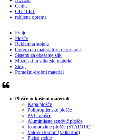
Novosti
Cenik
OUTLET
rabljena oprema
Folije
Plošče
Reklamna stojala
Oprema in materiali za okvirjanje
Sistemi za obešanje slik
Muzejski in slikarski material
Stroji
Pomožni-drobni material
Plošče in kaširni materiali
Kapa plošče
Polipropilenske plošče
PVC plošče
Aluminijaste sendvič plošče
Kompozitne plošče (STADUR)
Valoviti karton (Valkarton)
Pleksi steklo