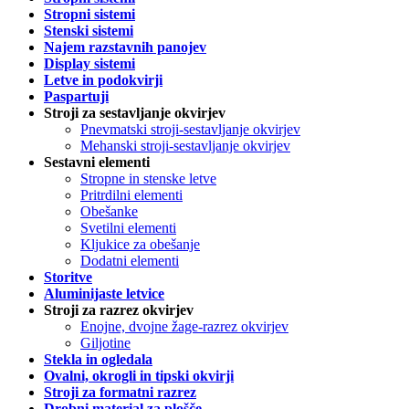
Stropni sistemi
Stenski sistemi
Najem razstavnih panojev
Display sistemi
Letve in podokvirji
Paspartuji
Stroji za sestavljanje okvirjev
Pnevmatski stroji-sestavljanje okvirjev
Mehanski stroji-sestavljanje okvirjev
Sestavni elementi
Stropne in stenske letve
Pritrdilni elementi
Obešanke
Svetilni elementi
Kljukice za obešanje
Dodatni elementi
Storitve
Aluminijaste letvice
Stroji za razrez okvirjev
Enojne, dvojne žage-razrez okvirjev
Giljotine
Stekla in ogledala
Ovalni, okrogli in tipski okvirji
Stroji za formatni razrez
Drobni material za plošče