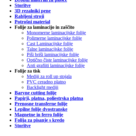
Storitve
3D rezalniki pene
Rabljeni stroji
Potrošni material
Folije za laminacijo in zaščito
Monomerne laminacijske folije
Polimerne laminacijske folije
Cast Laminacijske folije
Talne laminacijske folije
Piši briši laminacijske folije
Optično čiste laminacijske folije
Anti grafiiti laminacijske folije
Folije za tisk
Mediji za roll up stojala
PVC ceradno platno
Backlight mediji
Barvne cutting folije
Papirji, platna, poliestrska platna
Prenosne transferne folije
Lepilne folije dvostranske
Magnetne in ferro folije
Folija za pisanje s kredo
Storitve