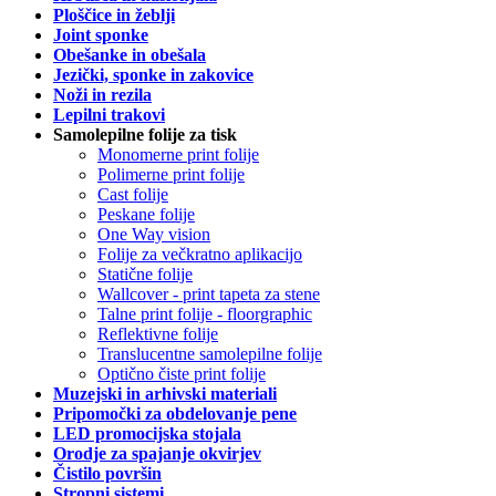
Ploščice in žeblji
Joint sponke
Obešanke in obešala
Jezički, sponke in zakovice
Noži in rezila
Lepilni trakovi
Samolepilne folije za tisk
Monomerne print folije
Polimerne print folije
Cast folije
Peskane folije
One Way vision
Folije za večkratno aplikacijo
Statične folije
Wallcover - print tapeta za stene
Talne print folije - floorgraphic
Reflektivne folije
Translucentne samolepilne folije
Optično čiste print folije
Muzejski in arhivski materiali
Pripomočki za obdelovanje pene
LED promocijska stojala
Orodje za spajanje okvirjev
Čistilo površin
Stropni sistemi