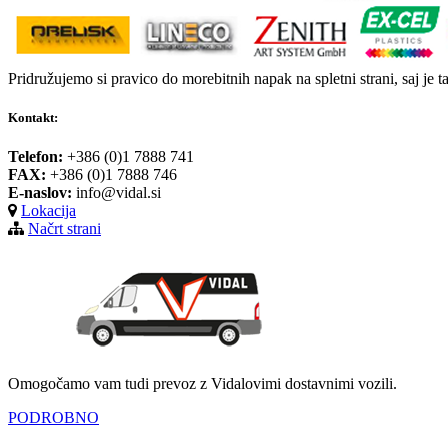
Pridružujemo si pravico do morebitnih napak na spletni strani, saj je t
Kontakt:
Telefon:
+386 (0)1 7888 741
FAX:
+386 (0)1 7888 746
E-naslov:
info@vidal.si
Lokacija
Načrt strani
Omogočamo vam tudi prevoz z Vidalovimi dostavnimi vozili.
PODROBNO