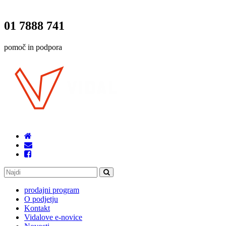
01 7888 741
pomoč in podpora
prodajni program
O podjetju
Kontakt
Vidalove e-novice