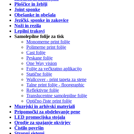
Ploščice in žeblji
Joint sponke
Obešanke in obešala
Jezički, sponke in zakovice
Noži in rezila
Lepilni trakovi
Samolepilne folije za tisk
Monomerne print folije
Polimerne print folije
Cast folije
Peskane folije
One Way vision
Folije za večkratno aplikacijo
Statične folije
Wallcover - print tapeta za stene
Talne print folije - floorgraphic
Reflektivne folije
Translucentne samolepilne folije
Optično čiste print folije
Muzejski in arhivski materiali
Pripomočki za obdelovanje pene
LED promocijska stojala
Orodje za spajanje okvirjev
Čistilo površin
Stropni sistemi