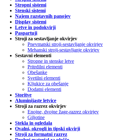
Stropni sistemi
Stenski sistemi
Najem razstavnih panojev
Display sistemi
Letve in podokvirji
Paspartuji
Stroji za sestavljanje okvirjev
Pnevmatski stroji-sestavljanje okvirjev
Mehanski stroji-sestavljanje okvirjev
Sestavni elementi
Stropne in stenske letve
Pritrdilni elementi
Obešanke
Svetilni elementi
Kljukice za obešanje
Dodatni elementi
Storitve
Aluminijaste letvice
Stroji za razrez okvirjev
Enojne, dvojne žage-razrez okvirjev
Giljotine
Stekla in ogledala
Ovalni, okrogli in tipski okvirji
Stroji za formatni razrez
Drobni material za plošče