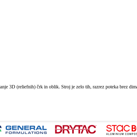
nje 3D (reliefnih) črk in oblik. Stroj je zelo tih, razrez poteka brez dim