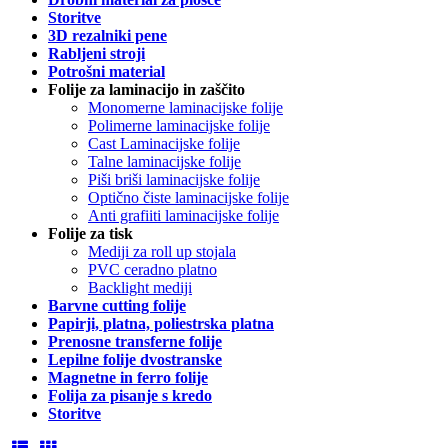
Storitve
3D rezalniki pene
Rabljeni stroji
Potrošni material
Folije za laminacijo in zaščito
Monomerne laminacijske folije
Polimerne laminacijske folije
Cast Laminacijske folije
Talne laminacijske folije
Piši briši laminacijske folije
Optično čiste laminacijske folije
Anti grafiiti laminacijske folije
Folije za tisk
Mediji za roll up stojala
PVC ceradno platno
Backlight mediji
Barvne cutting folije
Papirji, platna, poliestrska platna
Prenosne transferne folije
Lepilne folije dvostranske
Magnetne in ferro folije
Folija za pisanje s kredo
Storitve