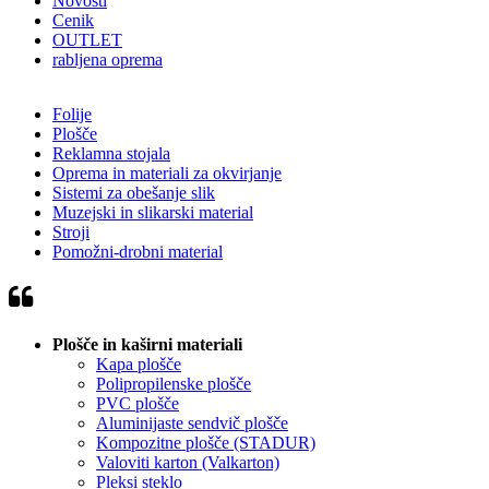
Novosti
Cenik
OUTLET
rabljena oprema
Folije
Plošče
Reklamna stojala
Oprema in materiali za okvirjanje
Sistemi za obešanje slik
Muzejski in slikarski material
Stroji
Pomožni-drobni material
Plošče in kaširni materiali
Kapa plošče
Polipropilenske plošče
PVC plošče
Aluminijaste sendvič plošče
Kompozitne plošče (STADUR)
Valoviti karton (Valkarton)
Pleksi steklo