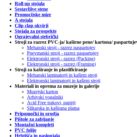
Roll up stojala
Sestavljive stene
Promocijske mize
A stojala
Clip clap okvirji
Stojala za prospekte
Ograjevalni stebrički
Stroji za razrez PVC-ja/ kaširne pene/ kartona/ paspartuje
Mehanski stroji - razrez paspartujev
Pnevmatski stroji - razrez paspartujev
Elektronski stroji - razrez (Packing)
Elektronski stroji - razrez (Framing)
Stroji za kaširanje in plastificiranje
Mehanski laminatorji in kaširni stroji
Elektronski laminatorji in kaširni stroji
Materiali in oprema za muzeje in galerije
Muzejski karton
Arhivski vogalniki
Acid Free trakovi, papirji
Slikarska in kaširana platna
Pripomočki in orodja
Pištole za zabijanje
Montažni kompleti
PVC folije
Hrbtišča in naslonjala