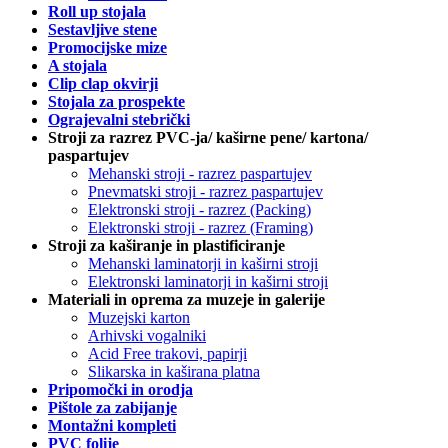
Roll up stojala
Sestavljive stene
Promocijske mize
A stojala
Clip clap okvirji
Stojala za prospekte
Ograjevalni stebrički
Stroji za razrez PVC-ja/ kaširne pene/ kartona/
paspartujev
Mehanski stroji - razrez paspartujev
Pnevmatski stroji - razrez paspartujev
Elektronski stroji - razrez (Packing)
Elektronski stroji - razrez (Framing)
Stroji za kaširanje in plastificiranje
Mehanski laminatorji in kaširni stroji
Elektronski laminatorji in kaširni stroji
Materiali in oprema za muzeje in galerije
Muzejski karton
Arhivski vogalniki
Acid Free trakovi, papirji
Slikarska in kaširana platna
Pripomočki in orodja
Pištole za zabijanje
Montažni kompleti
PVC folije