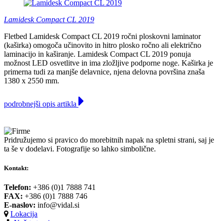
Lamidesk Compact CL 2019
Fletbed Lamidesk Compact CL 2019 ročni ploskovni laminator
(kaširka) omogoča učinovito in hitro plosko ročno ali električno
laminacijo in kaširanje. Lamidesk Compact CL 2019 ponuja
možnost LED osvetlitve in ima zložljive podporne noge. Kaširka je
primerna tudi za manjše delavnice, njena delovna površina znaša
1380 x 2550 mm.
podrobnejši opis artikla
Pridružujemo si pravico do morebitnih napak na spletni strani, saj je
ta še v dodelavi. Fotografije so lahko simbolične.
Kontakt:
Telefon:
+386 (0)1 7888 741
FAX:
+386 (0)1 7888 746
E-naslov:
info@vidal.si
Lokacija