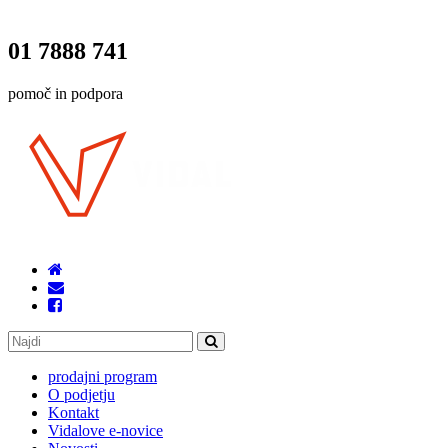
01 7888 741
pomoč in podpora
prodajni program
O podjetju
Kontakt
Vidalove e-novice