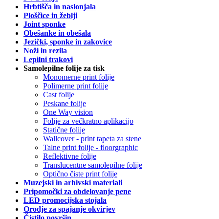
Hrbtišča in naslonjala
Ploščice in žeblji
Joint sponke
Obešanke in obešala
Jezički, sponke in zakovice
Noži in rezila
Lepilni trakovi
Samolepilne folije za tisk
Monomerne print folije
Polimerne print folije
Cast folije
Peskane folije
One Way vision
Folije za večkratno aplikacijo
Statične folije
Wallcover - print tapeta za stene
Talne print folije - floorgraphic
Reflektivne folije
Translucentne samolepilne folije
Optično čiste print folije
Muzejski in arhivski materiali
Pripomočki za obdelovanje pene
LED promocijska stojala
Orodje za spajanje okvirjev
Čistilo površin