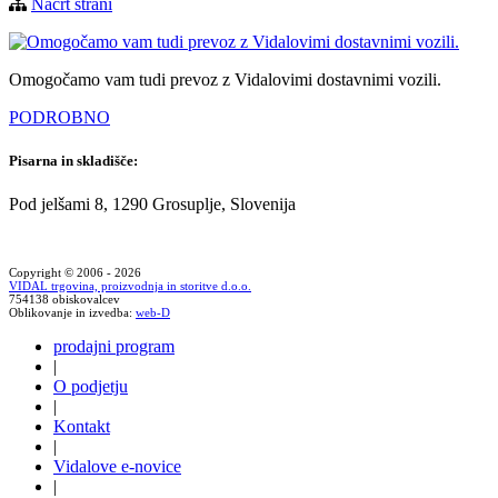
Načrt strani
Omogočamo vam tudi prevoz z Vidalovimi dostavnimi vozili.
PODROBNO
Pisarna in skladišče:
Pod jelšami 8, 1290 Grosuplje, Slovenija
Copyright © 2006 - 2026
VIDAL trgovina, proizvodnja in storitve d.o.o.
754138 obiskovalcev
Oblikovanje in izvedba:
web-D
prodajni program
|
O podjetju
|
Kontakt
|
Vidalove e-novice
|