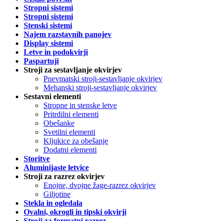
Stropni sistemi
Stropni sistemi
Stenski sistemi
Najem razstavnih panojev
Display sistemi
Letve in podokvirji
Paspartuji
Stroji za sestavljanje okvirjev
Pnevmatski stroji-sestavljanje okvirjev
Mehanski stroji-sestavljanje okvirjev
Sestavni elementi
Stropne in stenske letve
Pritrdilni elementi
Obešanke
Svetilni elementi
Kljukice za obešanje
Dodatni elementi
Storitve
Aluminijaste letvice
Stroji za razrez okvirjev
Enojne, dvojne žage-razrez okvirjev
Giljotine
Stekla in ogledala
Ovalni, okrogli in tipski okvirji
Stroji za formatni razrez