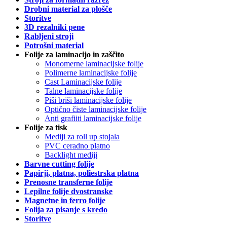
Drobni material za plošče
Storitve
3D rezalniki pene
Rabljeni stroji
Potrošni material
Folije za laminacijo in zaščito
Monomerne laminacijske folije
Polimerne laminacijske folije
Cast Laminacijske folije
Talne laminacijske folije
Piši briši laminacijske folije
Optično čiste laminacijske folije
Anti grafiiti laminacijske folije
Folije za tisk
Mediji za roll up stojala
PVC ceradno platno
Backlight mediji
Barvne cutting folije
Papirji, platna, poliestrska platna
Prenosne transferne folije
Lepilne folije dvostranske
Magnetne in ferro folije
Folija za pisanje s kredo
Storitve