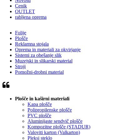
Novosti
Cenik
OUTLET
rabljena oprema
Folije
Plošče
Reklamna stojala
Oprema in materiali za okvirjanje
Sistemi za obešanje slik
Muzejski in slikarski material
Stroji
Pomožni-drobni material
Plošče in kaširni materiali
Kapa plošče
Polipropilenske plošče
PVC plošče
Aluminijaste sendvič plošče
Kompozitne plošče (STADUR)
Valoviti karton (Valkarton)
Pleksi steklo