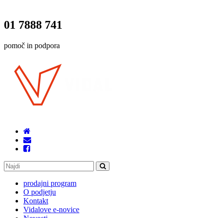
01 7888 741
pomoč in podpora
prodajni program
O podjetju
Kontakt
Vidalove e-novice