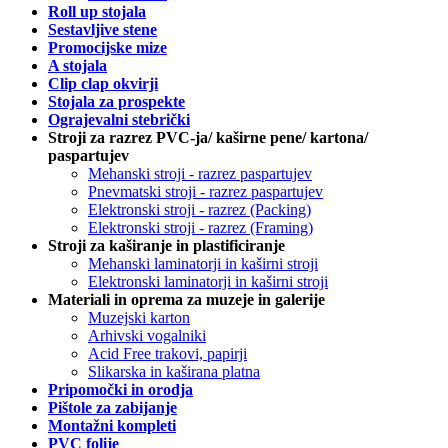
Roll up stojala
Sestavljive stene
Promocijske mize
A stojala
Clip clap okvirji
Stojala za prospekte
Ograjevalni stebrički
Stroji za razrez PVC-ja/ kaširne pene/ kartona/
paspartujev
Mehanski stroji - razrez paspartujev
Pnevmatski stroji - razrez paspartujev
Elektronski stroji - razrez (Packing)
Elektronski stroji - razrez (Framing)
Stroji za kaširanje in plastificiranje
Mehanski laminatorji in kaširni stroji
Elektronski laminatorji in kaširni stroji
Materiali in oprema za muzeje in galerije
Muzejski karton
Arhivski vogalniki
Acid Free trakovi, papirji
Slikarska in kaširana platna
Pripomočki in orodja
Pištole za zabijanje
Montažni kompleti
PVC folije