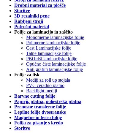
Drobni material za plošče
Storitve
3D rezalniki pene
Rabljeni stroji
Potrošni material
Folije za laminacijo in zaščito
Monomerne laminacijske folije
Polimerne laminacijske folije
Cast Laminacijske folije
Talne laminacijske folije
Piši briši laminacijske folije
Optično čiste laminacijske folije
Anti grafiiti laminacijske folije
Folije za tisk
Mediji za roll up stojala
PVC ceradno platno
Backlight mediji
Barvne cutting folije
Papirji, platna, poliestrska platna
Prenosne transferne folije
Lepilne folije dvostranske
Magnetne in ferro folije
Folija za pisanje s kredo
Storitve