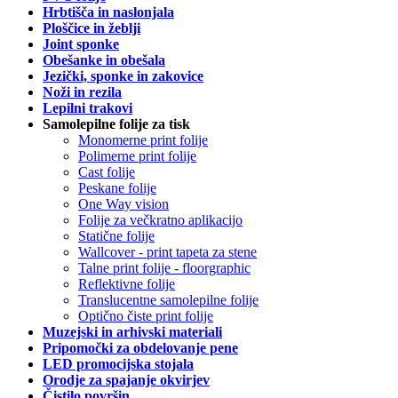
Hrbtišča in naslonjala
Ploščice in žeblji
Joint sponke
Obešanke in obešala
Jezički, sponke in zakovice
Noži in rezila
Lepilni trakovi
Samolepilne folije za tisk
Monomerne print folije
Polimerne print folije
Cast folije
Peskane folije
One Way vision
Folije za večkratno aplikacijo
Statične folije
Wallcover - print tapeta za stene
Talne print folije - floorgraphic
Reflektivne folije
Translucentne samolepilne folije
Optično čiste print folije
Muzejski in arhivski materiali
Pripomočki za obdelovanje pene
LED promocijska stojala
Orodje za spajanje okvirjev
Čistilo površin