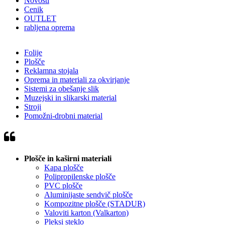
Novosti
Cenik
OUTLET
rabljena oprema
Folije
Plošče
Reklamna stojala
Oprema in materiali za okvirjanje
Sistemi za obešanje slik
Muzejski in slikarski material
Stroji
Pomožni-drobni material
Plošče in kaširni materiali
Kapa plošče
Polipropilenske plošče
PVC plošče
Aluminijaste sendvič plošče
Kompozitne plošče (STADUR)
Valoviti karton (Valkarton)
Pleksi steklo