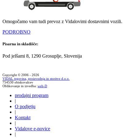
Omogočamo vam tudi prevoz z Vidalovimi dostavnimi vozili.
PODROBNO
Pisarna in skladišče:
Pod jelšami 8, 1290 Grosuplje, Slovenija
Copyright © 2006 - 2026
VIDAL trgovina, proizvodnja in storitve d.o.o.
754530 obiskovalcev
Oblikovanje in izvedba:
web-D
prodajni program
|
O podjetju
|
Kontakt
|
Vidalove e-novice
|