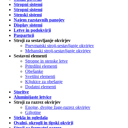
Stropni sistemi
Stropni sistemi
Stenski sistemi
Najem razstavnih panojev
Display sistemi
Letve in podokvirji
Paspartuji
Stroji za sestavljanje okvirjev
Pnevmatski stroji-sestavljanje okvirjev
Mehanski stroji-sestavljanje okvirjev
Sestavni elementi
Stropne in stenske letve
Pritrdilni elementi
Obešanke
Svetilni elementi
Kljukice za obešanje
Dodatni elementi
Storitve
Aluminijaste letvice
Stroji za razrez okvirjev
Enojne, dvojne žage-razrez okvirjev
Giljotine
Stekla in ogledala
Ovalni, okrogli in tipski okvirji
Stroji za formatni razrez