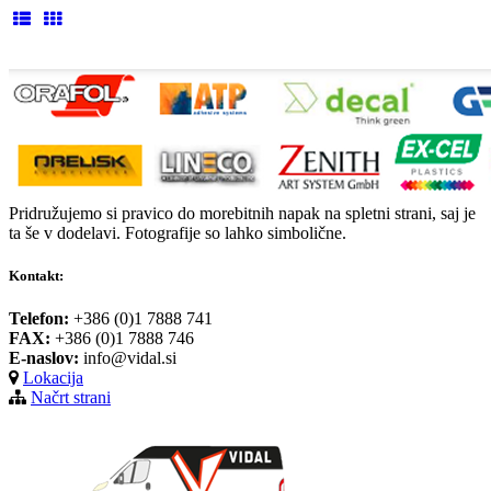
Pridružujemo si pravico do morebitnih napak na spletni strani, saj je
ta še v dodelavi. Fotografije so lahko simbolične.
Kontakt:
Telefon:
+386 (0)1 7888 741
FAX:
+386 (0)1 7888 746
E-naslov:
info@vidal.si
Lokacija
Načrt strani