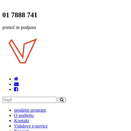
01 7888 741
pomoč in podpora
prodajni program
O podjetju
Kontakt
Vidalove e-novice