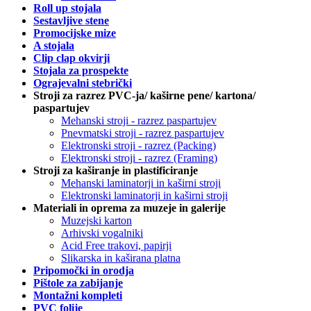
Roll up stojala
Sestavljive stene
Promocijske mize
A stojala
Clip clap okvirji
Stojala za prospekte
Ograjevalni stebrički
Stroji za razrez PVC-ja/ kaširne pene/ kartona/
paspartujev
Mehanski stroji - razrez paspartujev
Pnevmatski stroji - razrez paspartujev
Elektronski stroji - razrez (Packing)
Elektronski stroji - razrez (Framing)
Stroji za kaširanje in plastificiranje
Mehanski laminatorji in kaširni stroji
Elektronski laminatorji in kaširni stroji
Materiali in oprema za muzeje in galerije
Muzejski karton
Arhivski vogalniki
Acid Free trakovi, papirji
Slikarska in kaširana platna
Pripomočki in orodja
Pištole za zabijanje
Montažni kompleti
PVC folije