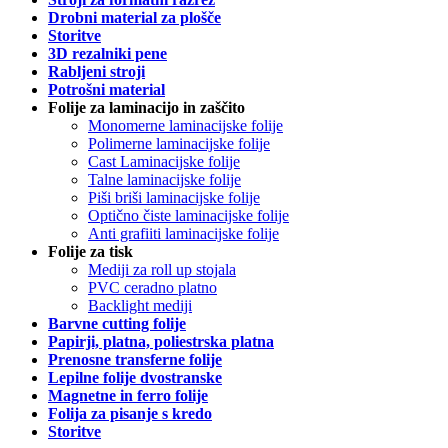
Drobni material za plošče
Storitve
3D rezalniki pene
Rabljeni stroji
Potrošni material
Folije za laminacijo in zaščito
Monomerne laminacijske folije
Polimerne laminacijske folije
Cast Laminacijske folije
Talne laminacijske folije
Piši briši laminacijske folije
Optično čiste laminacijske folije
Anti grafiiti laminacijske folije
Folije za tisk
Mediji za roll up stojala
PVC ceradno platno
Backlight mediji
Barvne cutting folije
Papirji, platna, poliestrska platna
Prenosne transferne folije
Lepilne folije dvostranske
Magnetne in ferro folije
Folija za pisanje s kredo
Storitve