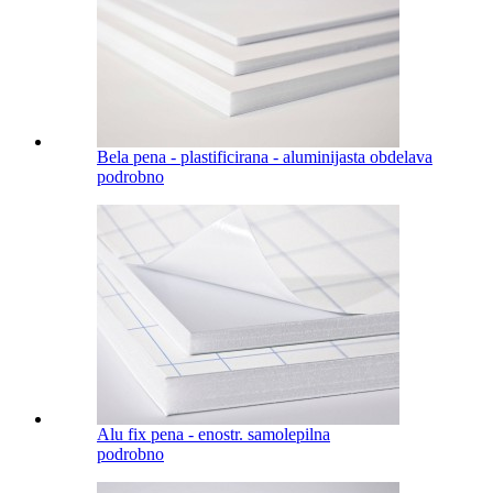
Bela pena - plastificirana - aluminijasta obdelava
podrobno
Alu fix pena - enostr. samolepilna
podrobno