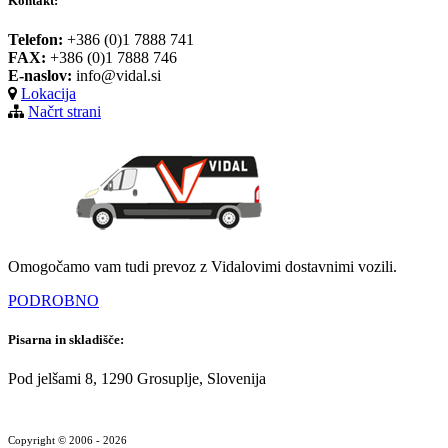
Kontakt:
Telefon:
+386 (0)1 7888 741
FAX:
+386 (0)1 7888 746
E-naslov:
info@vidal.si
Lokacija
Načrt strani
Omogočamo vam tudi prevoz z Vidalovimi dostavnimi vozili.
PODROBNO
Pisarna in skladišče:
Pod jelšami 8, 1290 Grosuplje, Slovenija
Copyright © 2006 - 2026