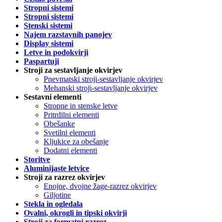
Stropni sistemi
Stropni sistemi
Stenski sistemi
Najem razstavnih panojev
Display sistemi
Letve in podokvirji
Paspartuji
Stroji za sestavljanje okvirjev
Pnevmatski stroji-sestavljanje okvirjev
Mehanski stroji-sestavljanje okvirjev
Sestavni elementi
Stropne in stenske letve
Pritrdilni elementi
Obešanke
Svetilni elementi
Kljukice za obešanje
Dodatni elementi
Storitve
Aluminijaste letvice
Stroji za razrez okvirjev
Enojne, dvojne žage-razrez okvirjev
Giljotine
Stekla in ogledala
Ovalni, okrogli in tipski okvirji
Stroji za formatni razrez