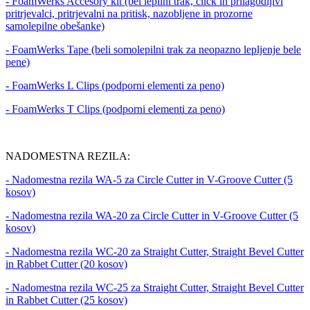
- FoamWerks Accesory kit (bel lepilni trak, click in prilagodljivi
pritrjevalci, pritrjevalni na pritisk, nazobljene in prozorne
samolepilne obešanke)
- FoamWerks Tape (beli somolepilni trak za neopazno lepljenje bele
pene)
- FoamWerks L Clips (podporni elementi za peno)
- FoamWerks T Clips (podporni elementi za peno)
NADOMESTNA REZILA:
- Nadomestna rezila WA-5 za Circle Cutter in V-Groove Cutter (5
kosov)
- Nadomestna rezila WA-20 za Circle Cutter in V-Groove Cutter (5
kosov)
- Nadomestna rezila WC-20 za Straight Cutter, Straight Bevel Cutter
in Rabbet Cutter (20 kosov)
- Nadomestna rezila WC-25 za Straight Cutter, Straight Bevel Cutter
in Rabbet Cutter (25 kosov)