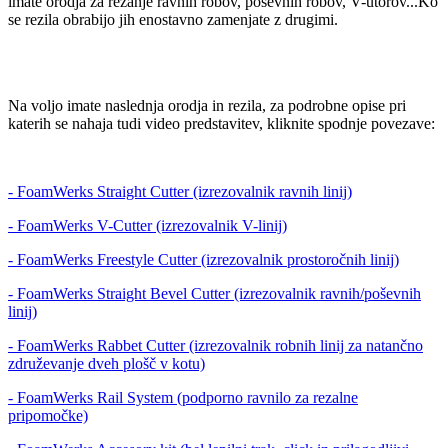
imate orodja za rezanje ravnih robov, poševnih robov, V-utorov...Ko
se rezila obrabijo jih enostavno zamenjate z drugimi.
Na voljo imate naslednja orodja in rezila, za podrobne opise pri
katerih se nahaja tudi video predstavitev, kliknite spodnje povezave:
- FoamWerks Straight Cutter (izrezovalnik ravnih linij)
- FoamWerks V-Cutter (izrezovalnik V-linij)
- FoamWerks Freestyle Cutter (izrezovalnik prostoročnih linij)
- FoamWerks Straight Bevel Cutter (izrezovalnik ravnih/poševnih
linij)
- FoamWerks Rabbet Cutter (izrezovalnik robnih linij za natančno
združevanje dveh plošč v kotu)
- FoamWerks Rail System (podporno ravnilo za rezalne
pripomočke)