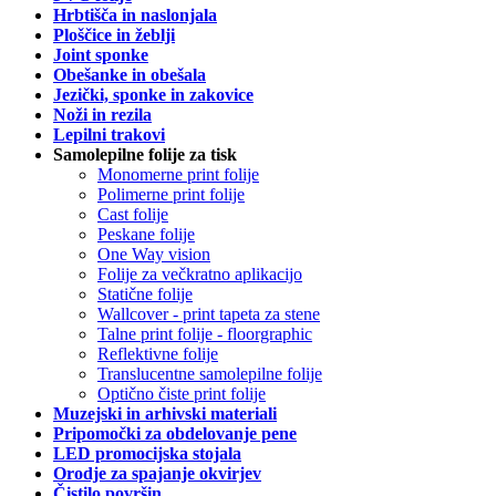
Hrbtišča in naslonjala
Ploščice in žeblji
Joint sponke
Obešanke in obešala
Jezički, sponke in zakovice
Noži in rezila
Lepilni trakovi
Samolepilne folije za tisk
Monomerne print folije
Polimerne print folije
Cast folije
Peskane folije
One Way vision
Folije za večkratno aplikacijo
Statične folije
Wallcover - print tapeta za stene
Talne print folije - floorgraphic
Reflektivne folije
Translucentne samolepilne folije
Optično čiste print folije
Muzejski in arhivski materiali
Pripomočki za obdelovanje pene
LED promocijska stojala
Orodje za spajanje okvirjev
Čistilo površin