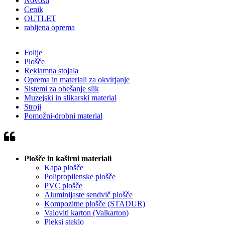
Novosti
Cenik
OUTLET
rabljena oprema
Folije
Plošče
Reklamna stojala
Oprema in materiali za okvirjanje
Sistemi za obešanje slik
Muzejski in slikarski material
Stroji
Pomožni-drobni material
Plošče in kaširni materiali
Kapa plošče
Polipropilenske plošče
PVC plošče
Aluminijaste sendvič plošče
Kompozitne plošče (STADUR)
Valoviti karton (Valkarton)
Pleksi steklo