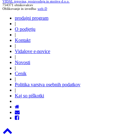
VIDAL trgovina, proizvodnja in storitve d.o.o.
754371 obiskovalcev
Oblikovanje in izvedba:
web-D
prodajni program
|
O podjetju
|
Kontakt
|
Vidalove e-novice
|
Novosti
|
Cenik
|
Politika varstva osebnih podatkov
|
Kaj so piškotki