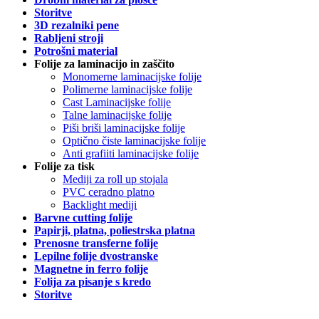
Storitve
3D rezalniki pene
Rabljeni stroji
Potrošni material
Folije za laminacijo in zaščito
Monomerne laminacijske folije
Polimerne laminacijske folije
Cast Laminacijske folije
Talne laminacijske folije
Piši briši laminacijske folije
Optično čiste laminacijske folije
Anti grafiiti laminacijske folije
Folije za tisk
Mediji za roll up stojala
PVC ceradno platno
Backlight mediji
Barvne cutting folije
Papirji, platna, poliestrska platna
Prenosne transferne folije
Lepilne folije dvostranske
Magnetne in ferro folije
Folija za pisanje s kredo
Storitve