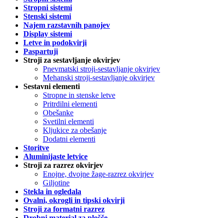
Stropni sistemi
Stenski sistemi
Najem razstavnih panojev
Display sistemi
Letve in podokvirji
Paspartuji
Stroji za sestavljanje okvirjev
Pnevmatski stroji-sestavljanje okvirjev
Mehanski stroji-sestavljanje okvirjev
Sestavni elementi
Stropne in stenske letve
Pritrdilni elementi
Obešanke
Svetilni elementi
Kljukice za obešanje
Dodatni elementi
Storitve
Aluminijaste letvice
Stroji za razrez okvirjev
Enojne, dvojne žage-razrez okvirjev
Giljotine
Stekla in ogledala
Ovalni, okrogli in tipski okvirji
Stroji za formatni razrez
Drobni material za plošče