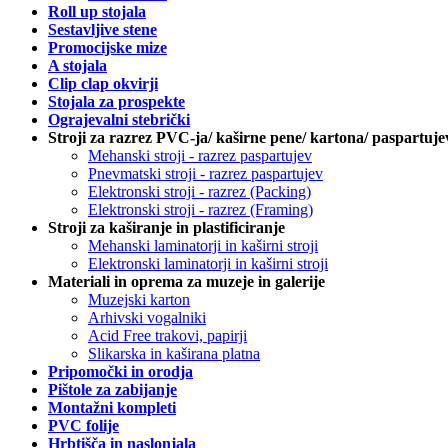
Roll up stojala
Sestavljive stene
Promocijske mize
A stojala
Clip clap okvirji
Stojala za prospekte
Ograjevalni stebrički
Stroji za razrez PVC-ja/ kaširne pene/ kartona/ paspartuje
Mehanski stroji - razrez paspartujev
Pnevmatski stroji - razrez paspartujev
Elektronski stroji - razrez (Packing)
Elektronski stroji - razrez (Framing)
Stroji za kaširanje in plastificiranje
Mehanski laminatorji in kaširni stroji
Elektronski laminatorji in kaširni stroji
Materiali in oprema za muzeje in galerije
Muzejski karton
Arhivski vogalniki
Acid Free trakovi, papirji
Slikarska in kaširana platna
Pripomočki in orodja
Pištole za zabijanje
Montažni kompleti
PVC folije
Hrbtišča in naslonjala