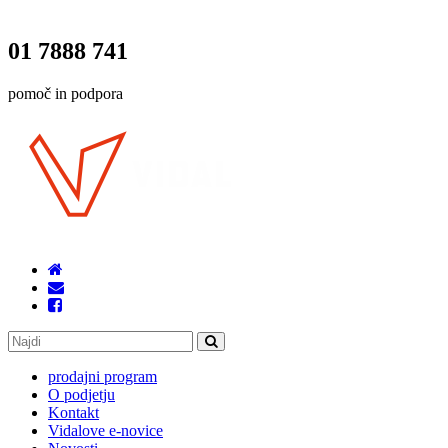
01 7888 741
pomoč in podpora
prodajni program
O podjetju
Kontakt
Vidalove e-novice