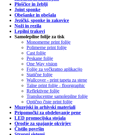
Ploščice in žeblji
Joint sponke
Obešanke in obešala
Jezički, sponke in zakovice
Noži in rezila
Lepilni trakovi
Samolepilne folije za tisk
Monomerne print folije
Polimerne print folije
Cast folije
Peskane folije
One Way vision
Folije za večkratno aplikacijo
Statične folije
Wallcover - print tapeta za stene
Talne print folije - floorgraphic
Reflektivne folije
Translucentne samolepilne folije
Optično čiste print folije
Muzejski in arhivski materiali
Pripomočki za obdelovanje pene
LED promocijska stojala
Orodje za spajanje okvirjev
Čistilo površin
Stropni sistemi