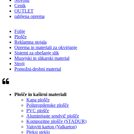
Novosti
Cenik
OUTLET
rabljena oprema
Folije
Plošče
Reklamna stojala
Oprema in materiali za okvirjanje
Sistemi za obešanje slik
Muzejski in slikarski material
Stroji
Pomožni-drobni material
Plošče in kaširni materiali
Kapa plošče
Polipropilenske plošče
PVC plošče
Aluminijaste sendvič plošče
Kompozitne plošče (STADUR)
Valoviti karton (Valkarton)
Pleksi steklo