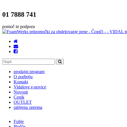
01 7888 741
pomoč in podpora
prodajni program
O podjetju
Kontakt
Vidalove e-novice
Novosti
Cenik
OUTLET
rabljena oprema
Folije
Plošče