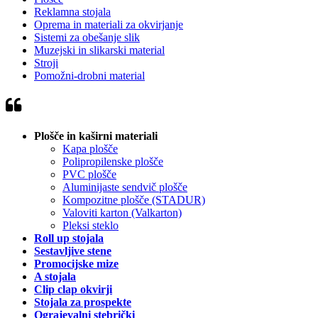
Reklamna stojala
Oprema in materiali za okvirjanje
Sistemi za obešanje slik
Muzejski in slikarski material
Stroji
Pomožni-drobni material
Plošče in kaširni materiali
Kapa plošče
Polipropilenske plošče
PVC plošče
Aluminijaste sendvič plošče
Kompozitne plošče (STADUR)
Valoviti karton (Valkarton)
Pleksi steklo
Roll up stojala
Sestavljive stene
Promocijske mize
A stojala
Clip clap okvirji
Stojala za prospekte
Ograjevalni stebrički