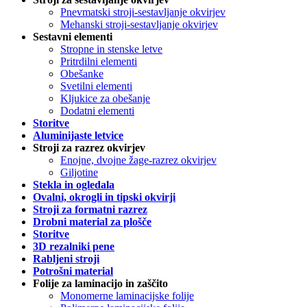
Pnevmatski stroji-sestavljanje okvirjev
Mehanski stroji-sestavljanje okvirjev
Sestavni elementi
Stropne in stenske letve
Pritrdilni elementi
Obešanke
Svetilni elementi
Kljukice za obešanje
Dodatni elementi
Storitve
Aluminijaste letvice
Stroji za razrez okvirjev
Enojne, dvojne žage-razrez okvirjev
Giljotine
Stekla in ogledala
Ovalni, okrogli in tipski okvirji
Stroji za formatni razrez
Drobni material za plošče
Storitve
3D rezalniki pene
Rabljeni stroji
Potrošni material
Folije za laminacijo in zaščito
Monomerne laminacijske folije