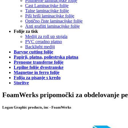
Polimerne laminacijske folije
Cast Laminacijske folije
Talne laminacijske folije
Piši briši laminacijske folije
Optično čiste laminacijske folije
Anti grafiiti laminacijske folije
Folije za tisk
Mediji za roll up stojala
PVC ceradno platno
Backlight mediji
Barvne cutting folije
Papirji, platna, poliestrska platna
Prenosne transferne folije
Lepilne folije dvostranske
Magnetne in ferro folije
Folija za pisanje s kredo
Storitve
FoamWerks pripomočki za obdelovanje p
Logan Graphic products, inc - FoamWerks