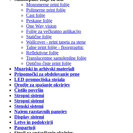
Monomerne print folije
Polimerne print folije
Cast folije
Peskane folije
One Way vision
Folije za večkratno aplikacijo
Statične folije
Wallcover - print tapeta za stene
Talne print folije - floorgraphic
Reflektivne folije
Translucentne samolepilne folije
Optično čiste print folije
Muzejski in arhivski materiali
Pripomočki za obdelovanje pene
LED promocijska stojala
Orodje za spajanje okvirjev
Čistilo površin
Stropni sistemi
Stropni sistemi
Stenski sistemi
Najem razstavnih panojev
Display sistemi
Letve in podokvirji
Paspartuji
Stroji za sestavljanje okvirjev