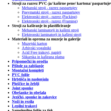
Stroji za razrez PVC-ja/ kaširne pene/ kartona/ paspartuje
Mehanski stroji - razrez paspartujev
Pnevmatski stroji - razrez paspartujev
Elektronski stroji - razrez (Packing)
Elektronski stroji - razrez (Framing)
Stroji za kaširanje in plastificiranje
Mehanski laminatorji in kaširni stroji
Elektronski laminatorji in kaširni stroji
Materiali in oprema za muzeje in galerije
Muzejski karton
Arhivski vogalniki
Acid Free trakovi, papirji
Slikarska in kaširana platna
Pripomočki in orodja
Pištole za zabijanje
Montažni kompleti
PVC folije
Hrbtišča in naslonjala
Ploščice in žeblji
Joint sponke
Obešanke in obešala
Jezički, sponke in zakovice
Noži in rezila
Lepilni trakovi
Samolepilne folije za tisk