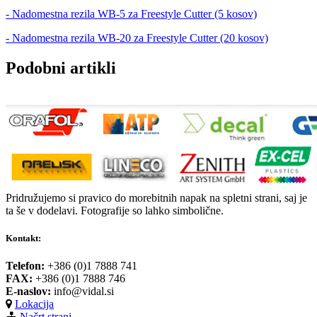
- Nadomestna rezila WB-5 za Freestyle Cutter (5 kosov)
- Nadomestna rezila WB-20 za Freestyle Cutter (20 kosov)
Podobni artikli
Pridružujemo si pravico do morebitnih napak na spletni strani, saj je
ta še v dodelavi. Fotografije so lahko simbolične.
Kontakt:
Telefon:
+386 (0)1 7888 741
FAX:
+386 (0)1 7888 746
E-naslov:
info@vidal.si
Lokacija
Načrt strani