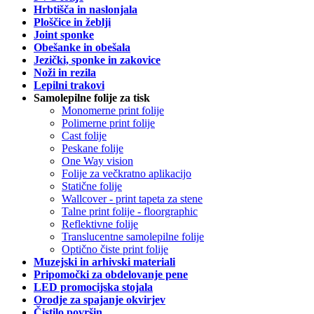
Hrbtišča in naslonjala
Ploščice in žeblji
Joint sponke
Obešanke in obešala
Jezički, sponke in zakovice
Noži in rezila
Lepilni trakovi
Samolepilne folije za tisk
Monomerne print folije
Polimerne print folije
Cast folije
Peskane folije
One Way vision
Folije za večkratno aplikacijo
Statične folije
Wallcover - print tapeta za stene
Talne print folije - floorgraphic
Reflektivne folije
Translucentne samolepilne folije
Optično čiste print folije
Muzejski in arhivski materiali
Pripomočki za obdelovanje pene
LED promocijska stojala
Orodje za spajanje okvirjev
Čistilo površin