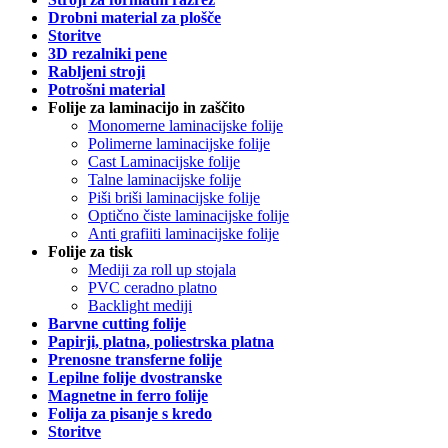
Drobni material za plošče
Storitve
3D rezalniki pene
Rabljeni stroji
Potrošni material
Folije za laminacijo in zaščito
Monomerne laminacijske folije
Polimerne laminacijske folije
Cast Laminacijske folije
Talne laminacijske folije
Piši briši laminacijske folije
Optično čiste laminacijske folije
Anti grafiiti laminacijske folije
Folije za tisk
Mediji za roll up stojala
PVC ceradno platno
Backlight mediji
Barvne cutting folije
Papirji, platna, poliestrska platna
Prenosne transferne folije
Lepilne folije dvostranske
Magnetne in ferro folije
Folija za pisanje s kredo
Storitve