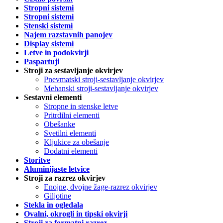
Stropni sistemi
Stropni sistemi
Stenski sistemi
Najem razstavnih panojev
Display sistemi
Letve in podokvirji
Paspartuji
Stroji za sestavljanje okvirjev
Pnevmatski stroji-sestavljanje okvirjev
Mehanski stroji-sestavljanje okvirjev
Sestavni elementi
Stropne in stenske letve
Pritrdilni elementi
Obešanke
Svetilni elementi
Kljukice za obešanje
Dodatni elementi
Storitve
Aluminijaste letvice
Stroji za razrez okvirjev
Enojne, dvojne žage-razrez okvirjev
Giljotine
Stekla in ogledala
Ovalni, okrogli in tipski okvirji
Stroji za formatni razrez