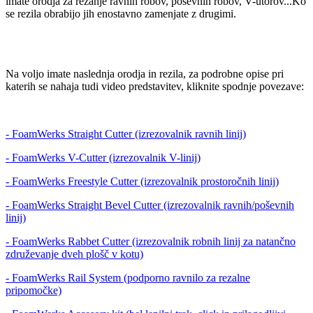
imate orodja za rezanje ravnih robov, poševnih robov, V-utorov...Ko
se rezila obrabijo jih enostavno zamenjate z drugimi.
Na voljo imate naslednja orodja in rezila, za podrobne opise pri
katerih se nahaja tudi video predstavitev, kliknite spodnje povezave:
- FoamWerks Straight Cutter (izrezovalnik ravnih linij)
- FoamWerks V-Cutter (izrezovalnik V-linij)
- FoamWerks Freestyle Cutter (izrezovalnik prostoročnih linij)
- FoamWerks Straight Bevel Cutter (izrezovalnik ravnih/poševnih
linij)
- FoamWerks Rabbet Cutter (izrezovalnik robnih linij za natančno
združevanje dveh plošč v kotu)
- FoamWerks Rail System (podporno ravnilo za rezalne
pripomočke)