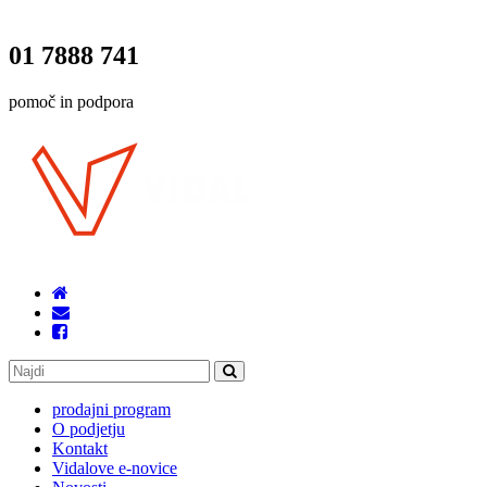
01 7888 741
pomoč in podpora
prodajni program
O podjetju
Kontakt
Vidalove e-novice