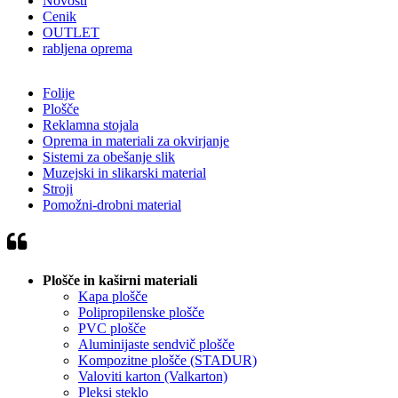
Novosti
Cenik
OUTLET
rabljena oprema
Folije
Plošče
Reklamna stojala
Oprema in materiali za okvirjanje
Sistemi za obešanje slik
Muzejski in slikarski material
Stroji
Pomožni-drobni material
Plošče in kaširni materiali
Kapa plošče
Polipropilenske plošče
PVC plošče
Aluminijaste sendvič plošče
Kompozitne plošče (STADUR)
Valoviti karton (Valkarton)
Pleksi steklo