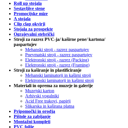
Roll up stojala
Sestavljive stene
Promocijske mize
A stojala
Clip clap okvirji
Stojala za prospekte
Ograjevalni stebrički
Stroji za razrez PVC-ja/ kaširne pene/ kartona/
paspartujev
Mehanski stroji - razrez paspartujev
Pnevmatski stroji - razrez paspartujev
Elektronski stroji - razrez (Packing)
Elektronski stroji - razrez (Framing)
Stroji za kaširanje in plastificiranje
Mehanski laminatorji in kaširni stroji
Elektronski laminatorji in kaširni stroji
Materiali in oprema za muzeje in galerije
Muzejski karton
Arhivski vogalniki
Acid Free trakovi, papirji
Slikarska in kaširana platna
Pripomočki in orodja
Pištole za zabijanje
Montažni kompleti
PVC folije