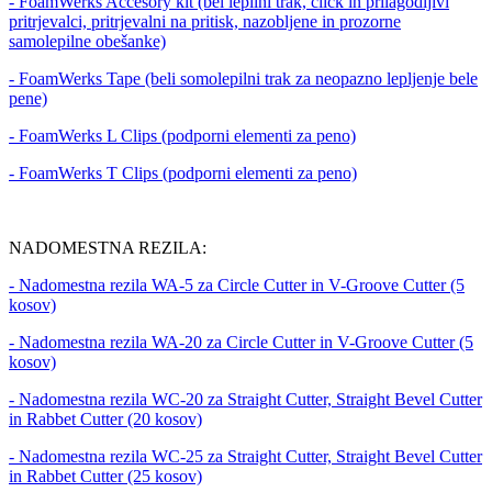
- FoamWerks Accesory kit (bel lepilni trak, click in prilagodljivi
pritrjevalci, pritrjevalni na pritisk, nazobljene in prozorne
samolepilne obešanke)
- FoamWerks Tape (beli somolepilni trak za neopazno lepljenje bele
pene)
- FoamWerks L Clips (podporni elementi za peno)
- FoamWerks T Clips (podporni elementi za peno)
NADOMESTNA REZILA:
- Nadomestna rezila WA-5 za Circle Cutter in V-Groove Cutter (5
kosov)
- Nadomestna rezila WA-20 za Circle Cutter in V-Groove Cutter (5
kosov)
- Nadomestna rezila WC-20 za Straight Cutter, Straight Bevel Cutter
in Rabbet Cutter (20 kosov)
- Nadomestna rezila WC-25 za Straight Cutter, Straight Bevel Cutter
in Rabbet Cutter (25 kosov)