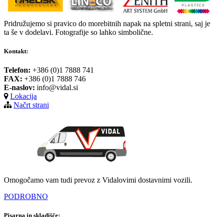
Pridružujemo si pravico do morebitnih napak na spletni strani, saj je
ta še v dodelavi. Fotografije so lahko simbolične.
Kontakt:
Telefon:
+386 (0)1 7888 741
FAX:
+386 (0)1 7888 746
E-naslov:
info@vidal.si
Lokacija
Načrt strani
Omogočamo vam tudi prevoz z Vidalovimi dostavnimi vozili.
PODROBNO
Pisarna in skladišče: