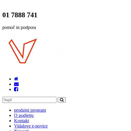
01 7888 741
pomoč in podpora
prodajni program
O podjetju
Kontakt
Vidalove e-novice