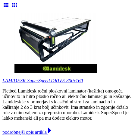
LAMIDESK SuperSpeed DRIVE 300x160
Fletbed Lamidesk ročni ploskovni laminator (kaširka) omogoča
učinovito in hitro plosko ročno ali električno laminacijo in kaširanje.
Lamidesk je v primerjavi s klasičnimi stroji za laminacijo in
kaširanje 2 do 3 krat bolj učinkovit. Ima stransko in zgornje držalo
role z enim valjem za preprosto uporabo. Lamidesk SuperSpeed je
lahko mehanski ali pa mu dodate elektro motor.
podrobnejši opis artikla