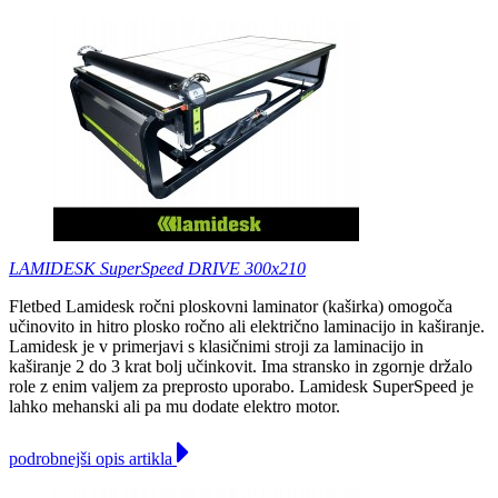
LAMIDESK SuperSpeed DRIVE 300x210
Fletbed Lamidesk ročni ploskovni laminator (kaširka) omogoča
učinovito in hitro plosko ročno ali električno laminacijo in kaširanje.
Lamidesk je v primerjavi s klasičnimi stroji za laminacijo in
kaširanje 2 do 3 krat bolj učinkovit. Ima stransko in zgornje držalo
role z enim valjem za preprosto uporabo. Lamidesk SuperSpeed je
lahko mehanski ali pa mu dodate elektro motor.
podrobnejši opis artikla