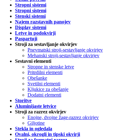
Stropni sistemi
Stropni sistemi
Stenski sistemi
Najem razstavnih panojev
Display sistemi
Letve in podokvirji
Paspartuji
Stroji za sestavljanje okvirjev
Pnevmatski stroji-sestavljanje okvirjev
Mehanski stroji-sestavljanje okvirjev
Sestavni elementi
Stropne in stenske letve
Pritrdilni elementi
Obešanke
Svetilni elementi
Kljukice za obešanje
Dodatni elementi
Storitve
Aluminijaste letvice
Stroji za razrez okvirjev
Enojne, dvojne žage-razrez okvirjev
Giljotine
Stekla in ogledala
Ovalni, okrogli in tipski okvirji
Stroji za formatni razrez