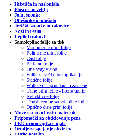
Hrbtišča in naslonjala
Ploščice in žeblji
Joint sponke
Obešanke in obešala
Jezički, sponke in zakovice
Noži in rezila
Lepilni trakovi
Samolepilne folije za tisk
Monomerne print folije
Polimerne print folije
Cast folije
Peskane folije
One Way vision
Folije za večkratno aplikacijo
Statične folije
Wallcover - print tapeta za stene
Talne print folije - floorgraphic
Reflektivne folije
Translucentne samolepilne folije
Optično čiste print folije
Muzejski in arhivski materiali
Pripomočki za obdelovanje pene
LED promocijska stojala
Orodje za spajanje okvirjev
Čistilo površin