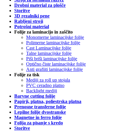
Drobni material za plošče
Storitve
3D rezalniki pene
Rabljeni stroji
Potrošni material
Folije za laminacijo in zaščito
Monomerne laminacijske folije
Polimerne laminacijske folije
Cast Laminacijske folije
Talne laminacijske folije
Piši briši laminacijske folije
Optično čiste laminacijske folije
Anti grafiiti laminacijske folije
Folije za tisk
Mediji za roll up stojala
PVC ceradno platno
Backlight mediji
Barvne cutting folije
Papirji, platna, poliestrska platna
Prenosne transferne folije
Lepilne folije dvostranske
Magnetne in ferro folije
Folija za pisanje s kredo
Storitve