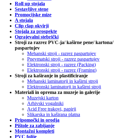
Roll up stojala
Sestavljive stene
Promocijske mize
A stojala
Clip clap okvirji
Stojala za prospekte
Ograjevalni stebrički
Stroji za razrez PVC-ja/ kaširne pene/ kartona/
paspartujev
Mehanski stroji - razrez paspartujev
Pnevmatski stroji - razrez paspartujev
Elektronski stroji - razrez (Packing)
Elektronski stroji - razrez (Framing)
Stroji za kaširanje in plastificiranje
Mehanski laminatorji in kaširni stroji
Elektronski laminatorji in kaširni stroji
Materiali in oprema za muzeje in galerije
Muzejski karton
Arhivski vogalniki
Acid Free trakovi, papirji
Slikarska in kaširana platna
Pripomočki in orodja
Pištole za zabijanje
Montažni kompleti
PVC folije