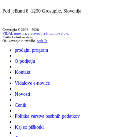
Pod jelšami 8, 1290 Grosuplje, Slovenija
Copyright © 2006 - 2026
VIDAL trgovina, proizvodnja in storitve d.o.o.
754621 obiskovalcev
Oblikovanje in izvedba:
web-D
prodajni program
|
O podjetju
|
Kontakt
|
Vidalove e-novice
|
Novosti
|
Cenik
|
Politika varstva osebnih podatkov
|
Kaj so piškotki