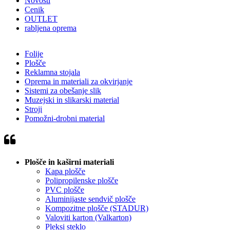
Novosti
Cenik
OUTLET
rabljena oprema
Folije
Plošče
Reklamna stojala
Oprema in materiali za okvirjanje
Sistemi za obešanje slik
Muzejski in slikarski material
Stroji
Pomožni-drobni material
Plošče in kaširni materiali
Kapa plošče
Polipropilenske plošče
PVC plošče
Aluminijaste sendvič plošče
Kompozitne plošče (STADUR)
Valoviti karton (Valkarton)
Pleksi steklo