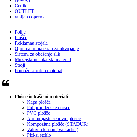
Novosti
Cenik
OUTLET
rabljena oprema
Folije
Plošče
Reklamna stojala
Oprema in materiali za okvirjanje
Sistemi za obešanje slik
Muzejski in slikarski material
Stroji
Pomožni-drobni material
Plošče in kaširni materiali
Kapa plošče
Polipropilenske plošče
PVC plošče
Aluminijaste sendvič plošče
Kompozitne plošče (STADUR)
Valoviti karton (Valkarton)
Pleksi steklo