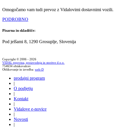
Omogočamo vam tudi prevoz z Vidalovimi dostavnimi vozili.
PODROBNO
Pisarna in skladišče:
Pod jelšami 8, 1290 Grosuplje, Slovenija
Copyright © 2006 - 2026
VIDAL trgovina, proizvodnja in storitve d.o.o.
754634 obiskovalcev
Oblikovanje in izvedba:
web-D
prodajni program
|
O podjetju
|
Kontakt
|
Vidalove e-novice
|
Novosti
|