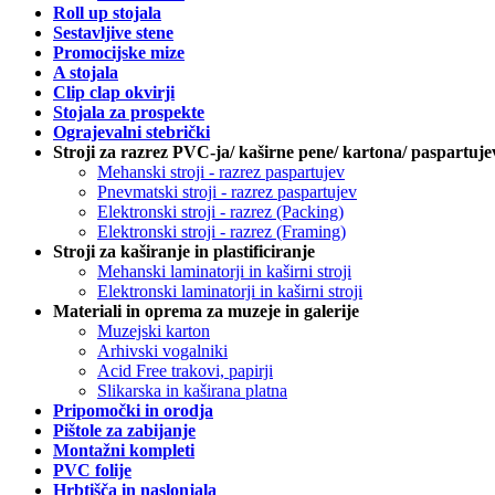
Roll up stojala
Sestavljive stene
Promocijske mize
A stojala
Clip clap okvirji
Stojala za prospekte
Ograjevalni stebrički
Stroji za razrez PVC-ja/ kaširne pene/ kartona/ paspartuje
Mehanski stroji - razrez paspartujev
Pnevmatski stroji - razrez paspartujev
Elektronski stroji - razrez (Packing)
Elektronski stroji - razrez (Framing)
Stroji za kaširanje in plastificiranje
Mehanski laminatorji in kaširni stroji
Elektronski laminatorji in kaširni stroji
Materiali in oprema za muzeje in galerije
Muzejski karton
Arhivski vogalniki
Acid Free trakovi, papirji
Slikarska in kaširana platna
Pripomočki in orodja
Pištole za zabijanje
Montažni kompleti
PVC folije
Hrbtišča in naslonjala