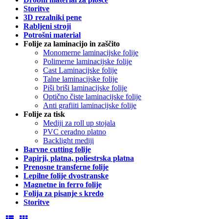
Storitve
3D rezalniki pene
Rabljeni stroji
Potrošni material
Folije za laminacijo in zaščito
Monomerne laminacijske folije
Polimerne laminacijske folije
Cast Laminacijske folije
Talne laminacijske folije
Piši briši laminacijske folije
Optično čiste laminacijske folije
Anti grafiiti laminacijske folije
Folije za tisk
Mediji za roll up stojala
PVC ceradno platno
Backlight mediji
Barvne cutting folije
Papirji, platna, poliestrska platna
Prenosne transferne folije
Lepilne folije dvostranske
Magnetne in ferro folije
Folija za pisanje s kredo
Storitve