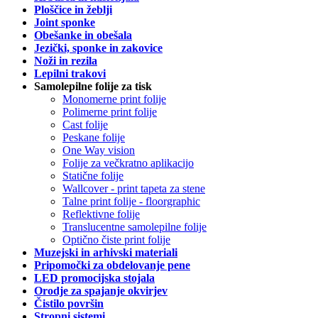
Ploščice in žeblji
Joint sponke
Obešanke in obešala
Jezički, sponke in zakovice
Noži in rezila
Lepilni trakovi
Samolepilne folije za tisk
Monomerne print folije
Polimerne print folije
Cast folije
Peskane folije
One Way vision
Folije za večkratno aplikacijo
Statične folije
Wallcover - print tapeta za stene
Talne print folije - floorgraphic
Reflektivne folije
Translucentne samolepilne folije
Optično čiste print folije
Muzejski in arhivski materiali
Pripomočki za obdelovanje pene
LED promocijska stojala
Orodje za spajanje okvirjev
Čistilo površin
Stropni sistemi