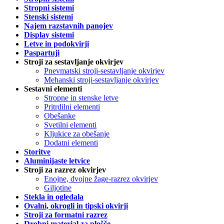
Stropni sistemi
Stenski sistemi
Najem razstavnih panojev
Display sistemi
Letve in podokvirji
Paspartuji
Stroji za sestavljanje okvirjev
Pnevmatski stroji-sestavljanje okvirjev
Mehanski stroji-sestavljanje okvirjev
Sestavni elementi
Stropne in stenske letve
Pritrdilni elementi
Obešanke
Svetilni elementi
Kljukice za obešanje
Dodatni elementi
Storitve
Aluminijaste letvice
Stroji za razrez okvirjev
Enojne, dvojne žage-razrez okvirjev
Giljotine
Stekla in ogledala
Ovalni, okrogli in tipski okvirji
Stroji za formatni razrez
Drobni material za plošče