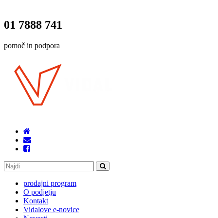
01 7888 741
pomoč in podpora
prodajni program
O podjetju
Kontakt
Vidalove e-novice