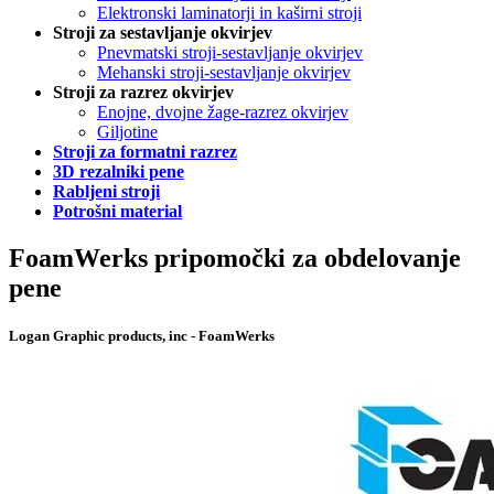
Elektronski laminatorji in kaširni stroji
Stroji za sestavljanje okvirjev
Pnevmatski stroji-sestavljanje okvirjev
Mehanski stroji-sestavljanje okvirjev
Stroji za razrez okvirjev
Enojne, dvojne žage-razrez okvirjev
Giljotine
Stroji za formatni razrez
3D rezalniki pene
Rabljeni stroji
Potrošni material
FoamWerks pripomočki za obdelovanje
pene
Logan Graphic products, inc - FoamWerks