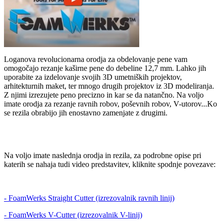
Loganova revolucionarna orodja za obdelovanje pene vam
omogočajo rezanje kaširne pene do debeline 12,7 mm. Lahko jih
uporabite za izdelovanje svojih 3D umetniških projektov,
arhitekturnih maket, ter mnogo drugih projektov iz 3D modeliranja.
Z njimi izrezujete peno precizno in kar se da natančno. Na voljo
imate orodja za rezanje ravnih robov, poševnih robov, V-utorov...Ko
se rezila obrabijo jih enostavno zamenjate z drugimi.
Na voljo imate naslednja orodja in rezila, za podrobne opise pri
katerih se nahaja tudi video predstavitev, kliknite spodnje povezave:
- FoamWerks Straight Cutter (izrezovalnik ravnih linij)
- FoamWerks V-Cutter (izrezovalnik V-linij)