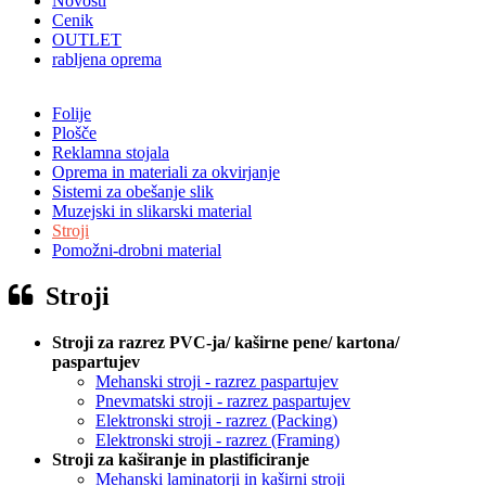
Novosti
Cenik
OUTLET
rabljena oprema
Folije
Plošče
Reklamna stojala
Oprema in materiali za okvirjanje
Sistemi za obešanje slik
Muzejski in slikarski material
Stroji
Pomožni-drobni material
Stroji
Stroji za razrez PVC-ja/ kaširne pene/ kartona/
paspartujev
Mehanski stroji - razrez paspartujev
Pnevmatski stroji - razrez paspartujev
Elektronski stroji - razrez (Packing)
Elektronski stroji - razrez (Framing)
Stroji za kaširanje in plastificiranje
Mehanski laminatorji in kaširni stroji