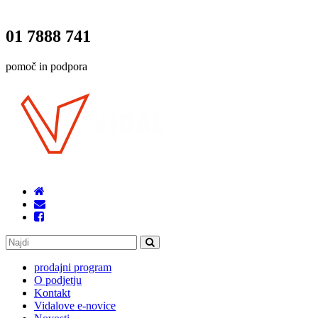
01 7888 741
pomoč in podpora
prodajni program
O podjetju
Kontakt
Vidalove e-novice