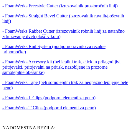
- FoamWerks Freestyle Cutter (izrezovalnik prostoročnih linij)
- FoamWerks Straight Bevel Cutter (izrezovalnik ravnih/poševnih
linij)
- FoamWerks Rabbet Cutter (izrezovalnik robnih linij za natančno
združevanje dveh plošč v kotu)
- FoamWerks Rail System (podporno ravnilo za rezalne
pripomočke)
- FoamWerks Accesory kit (bel lepilni trak, click in prilagodljivi
pritrjevalci, pritrjevalni na pritisk, nazobljene in prozorne
samolepilne obešanke)
- FoamWerks Tape (beli somolepilni trak za neopazno lepljenje bele
pene)
- FoamWerks L Clips (podporni elementi za peno)
- FoamWerks T Clips (podporni elementi za peno)
NADOMESTNA REZILA: