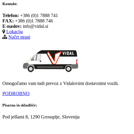
Kontakt:
Telefon:
+386 (0)1 7888 741
FAX:
+386 (0)1 7888 746
E-naslov:
info@vidal.si
Lokacija
Načrt strani
Omogočamo vam tudi prevoz z Vidalovimi dostavnimi vozili.
PODROBNO
Pisarna in skladišče:
Pod jelšami 8, 1290 Grosuplje, Slovenija