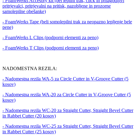
- FoamWerks Accesory kit (bel lepilni trak, click in prilagodljivi
pritrjevalci, pritrjevalni na pritisk, nazobljene in prozorne
samolepilne obešanke)
- FoamWerks Tape (beli somolepilni trak za neopazno lepljenje bele
pene)
- FoamWerks L Clips (podporni elementi za peno)
- FoamWerks T Clips (podporni elementi za peno)
NADOMESTNA REZILA:
- Nadomestna rezila WA-5 za Circle Cutter in V-Groove Cutter (5
kosov)
- Nadomestna rezila WA-20 za Circle Cutter in V-Groove Cutter (5
kosov)
- Nadomestna rezila WC-20 za Straight Cutter, Straight Bevel Cutter
in Rabbet Cutter (20 kosov)
- Nadomestna rezila WC-25 za Straight Cutter, Straight Bevel Cutter
in Rabbet Cutter (25 kosov)