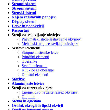
Stropni sistemi
Stropni sistemi
Stenski sistemi
Najem razstavnih panojev
Display sistemi
Letve in podokvirji
Paspartuji
Stroji za sestavljanje okvirjev
Pnevmatski stroji-sestavljanje okvirjev
Mehanski stroji-sestavljanje okvirjev
Sestavni elementi
Stropne in stenske letve
Pritrdilni elementi
Obešanke
Svetilni elementi
Kljukice za obešanje
Dodatni elementi
Storitve
Aluminijaste letvice
Stroji za razrez okvirjev
Enojne, dvojne žage-razrez okvirjev
Giljotine
Stekla in ogledala
Ovalni, okrogli in tipski okvirji
Stroji za formatni razrez