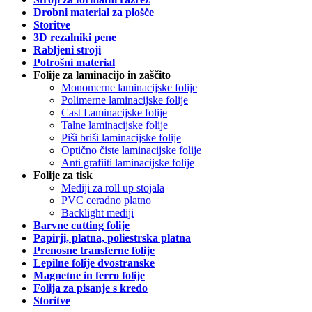
Drobni material za plošče
Storitve
3D rezalniki pene
Rabljeni stroji
Potrošni material
Folije za laminacijo in zaščito
Monomerne laminacijske folije
Polimerne laminacijske folije
Cast Laminacijske folije
Talne laminacijske folije
Piši briši laminacijske folije
Optično čiste laminacijske folije
Anti grafiiti laminacijske folije
Folije za tisk
Mediji za roll up stojala
PVC ceradno platno
Backlight mediji
Barvne cutting folije
Papirji, platna, poliestrska platna
Prenosne transferne folije
Lepilne folije dvostranske
Magnetne in ferro folije
Folija za pisanje s kredo
Storitve