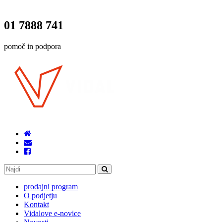
01 7888 741
pomoč in podpora
prodajni program
O podjetju
Kontakt
Vidalove e-novice