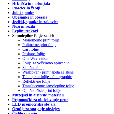
Hrbtišča in naslonjala
Ploščice in žeblji
Joint sponke
Obešanke in obešala
Jezički, sponke in zakovice
Noži in rezila
Lepilni trakovi
Samolepilne folije za tisk
Monomerne print folije
Polimerne print folije
Cast folije
Peskane folije
One Way vision
Folije za večkratno aplikacijo
Statične folije
Wallcover - print tapeta za stene
Talne print folije - floorgraphic
Reflektivne folije
Translucentne samolepilne folije
Optično čiste print folije
Muzejski in arhivski materiali
Pripomočki za obdelovanje pene
LED promocijska stojala
Orodje za spajanje okvirjev
Čistilo površin