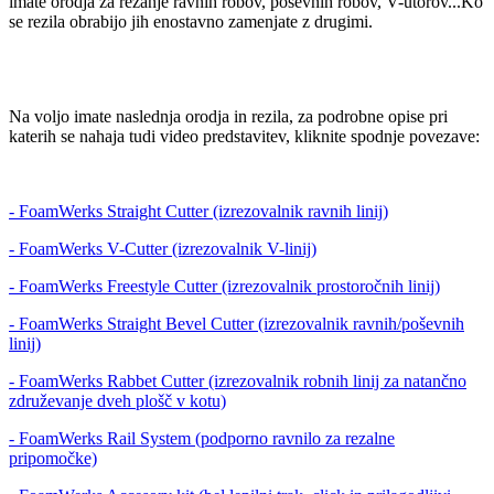
imate orodja za rezanje ravnih robov, poševnih robov, V-utorov...Ko
se rezila obrabijo jih enostavno zamenjate z drugimi.
Na voljo imate naslednja orodja in rezila, za podrobne opise pri
katerih se nahaja tudi video predstavitev, kliknite spodnje povezave:
- FoamWerks Straight Cutter (izrezovalnik ravnih linij)
- FoamWerks V-Cutter (izrezovalnik V-linij)
- FoamWerks Freestyle Cutter (izrezovalnik prostoročnih linij)
- FoamWerks Straight Bevel Cutter (izrezovalnik ravnih/poševnih
linij)
- FoamWerks Rabbet Cutter (izrezovalnik robnih linij za natančno
združevanje dveh plošč v kotu)
- FoamWerks Rail System (podporno ravnilo za rezalne
pripomočke)