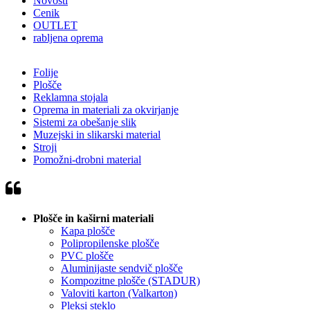
Novosti
Cenik
OUTLET
rabljena oprema
Folije
Plošče
Reklamna stojala
Oprema in materiali za okvirjanje
Sistemi za obešanje slik
Muzejski in slikarski material
Stroji
Pomožni-drobni material
Plošče in kaširni materiali
Kapa plošče
Polipropilenske plošče
PVC plošče
Aluminijaste sendvič plošče
Kompozitne plošče (STADUR)
Valoviti karton (Valkarton)
Pleksi steklo