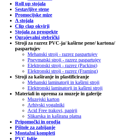
Roll up stojala
Sestavljive stene
Promocijske mize
A stojala
Clip clap okvirji
Stojala za prospekte
Ograjevalni stebrički
Stroji za razrez PVC-ja/ kaširne pene/ kartona/
paspartujev
Mehanski stroji - razrez paspartujev
Pnevmatski stroji - razrez paspartujev
Elektronski stroji - razrez (Packing)
Elektronski stroji - razrez (Framing)
Stroji za kaširanje in plastificiranje
Mehanski laminatorji in kaširni stroji
Elektronski laminatorji in kaširni stroji
Materiali in oprema za muzeje in galerije
Muzejski karton
Arhivski vogalniki
Acid Free trakovi, papirji
Slikarska in kaširana platna
Pripomočki in orodja
Pištole za zabijanje
Montažni kompleti
PVC folije