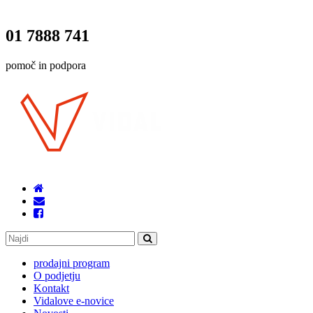
01 7888 741
pomoč in podpora
prodajni program
O podjetju
Kontakt
Vidalove e-novice