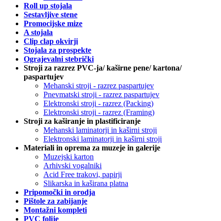
Roll up stojala
Sestavljive stene
Promocijske mize
A stojala
Clip clap okvirji
Stojala za prospekte
Ograjevalni stebrički
Stroji za razrez PVC-ja/ kaširne pene/ kartona/
paspartujev
Mehanski stroji - razrez paspartujev
Pnevmatski stroji - razrez paspartujev
Elektronski stroji - razrez (Packing)
Elektronski stroji - razrez (Framing)
Stroji za kaširanje in plastificiranje
Mehanski laminatorji in kaširni stroji
Elektronski laminatorji in kaširni stroji
Materiali in oprema za muzeje in galerije
Muzejski karton
Arhivski vogalniki
Acid Free trakovi, papirji
Slikarska in kaširana platna
Pripomočki in orodja
Pištole za zabijanje
Montažni kompleti
PVC folije