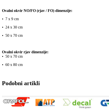
Ovalni okvir NO/FO (rjav / FO) dimenzije:
​• 7 x 9 cm
​• 24 x 30 cm
​• 50 x 70 cm
Ovalni okvir rjav dimenzije:
​• 50 x 70 cm
​• 60 x 80 cm
Podobni artikli