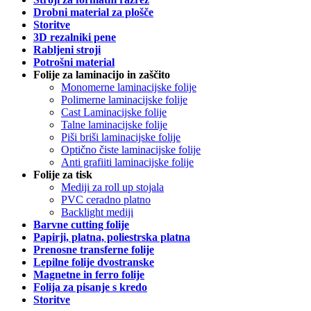
Drobni material za plošče
Storitve
3D rezalniki pene
Rabljeni stroji
Potrošni material
Folije za laminacijo in zaščito
Monomerne laminacijske folije
Polimerne laminacijske folije
Cast Laminacijske folije
Talne laminacijske folije
Piši briši laminacijske folije
Optično čiste laminacijske folije
Anti grafiiti laminacijske folije
Folije za tisk
Mediji za roll up stojala
PVC ceradno platno
Backlight mediji
Barvne cutting folije
Papirji, platna, poliestrska platna
Prenosne transferne folije
Lepilne folije dvostranske
Magnetne in ferro folije
Folija za pisanje s kredo
Storitve