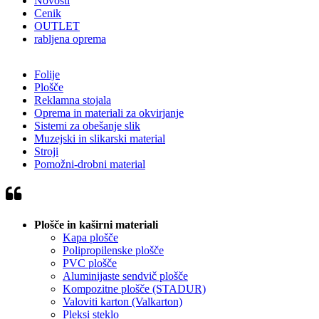
Novosti
Cenik
OUTLET
rabljena oprema
Folije
Plošče
Reklamna stojala
Oprema in materiali za okvirjanje
Sistemi za obešanje slik
Muzejski in slikarski material
Stroji
Pomožni-drobni material
Plošče in kaširni materiali
Kapa plošče
Polipropilenske plošče
PVC plošče
Aluminijaste sendvič plošče
Kompozitne plošče (STADUR)
Valoviti karton (Valkarton)
Pleksi steklo