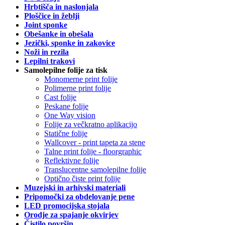
Hrbtišča in naslonjala
Ploščice in žeblji
Joint sponke
Obešanke in obešala
Jezički, sponke in zakovice
Noži in rezila
Lepilni trakovi
Samolepilne folije za tisk
Monomerne print folije
Polimerne print folije
Cast folije
Peskane folije
One Way vision
Folije za večkratno aplikacijo
Statične folije
Wallcover - print tapeta za stene
Talne print folije - floorgraphic
Reflektivne folije
Translucentne samolepilne folije
Optično čiste print folije
Muzejski in arhivski materiali
Pripomočki za obdelovanje pene
LED promocijska stojala
Orodje za spajanje okvirjev
Čistilo površin