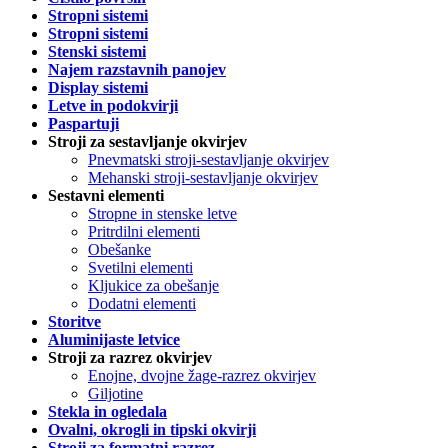
Stropni sistemi
Stropni sistemi
Stenski sistemi
Najem razstavnih panojev
Display sistemi
Letve in podokvirji
Paspartuji
Stroji za sestavljanje okvirjev
Pnevmatski stroji-sestavljanje okvirjev
Mehanski stroji-sestavljanje okvirjev
Sestavni elementi
Stropne in stenske letve
Pritrdilni elementi
Obešanke
Svetilni elementi
Kljukice za obešanje
Dodatni elementi
Storitve
Aluminijaste letvice
Stroji za razrez okvirjev
Enojne, dvojne žage-razrez okvirjev
Giljotine
Stekla in ogledala
Ovalni, okrogli in tipski okvirji
Stroji za formatni razrez