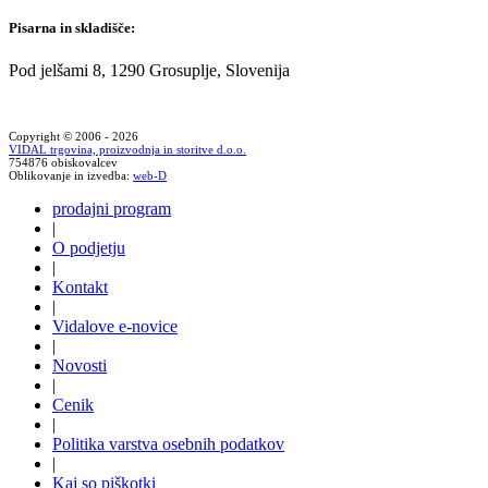
Pisarna in skladišče:
Pod jelšami 8, 1290 Grosuplje, Slovenija
Copyright © 2006 - 2026
VIDAL trgovina, proizvodnja in storitve d.o.o.
754876 obiskovalcev
Oblikovanje in izvedba:
web-D
prodajni program
|
O podjetju
|
Kontakt
|
Vidalove e-novice
|
Novosti
|
Cenik
|
Politika varstva osebnih podatkov
|
Kaj so piškotki