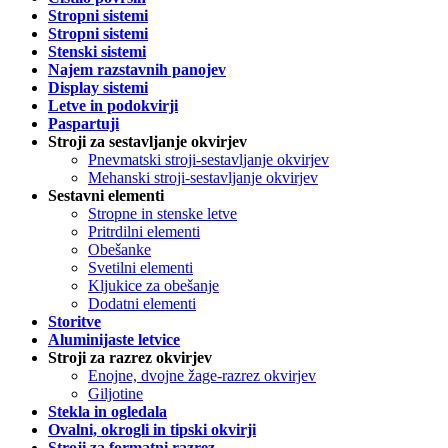
Stropni sistemi
Stropni sistemi
Stenski sistemi
Najem razstavnih panojev
Display sistemi
Letve in podokvirji
Paspartuji
Stroji za sestavljanje okvirjev
Pnevmatski stroji-sestavljanje okvirjev
Mehanski stroji-sestavljanje okvirjev
Sestavni elementi
Stropne in stenske letve
Pritrdilni elementi
Obešanke
Svetilni elementi
Kljukice za obešanje
Dodatni elementi
Storitve
Aluminijaste letvice
Stroji za razrez okvirjev
Enojne, dvojne žage-razrez okvirjev
Giljotine
Stekla in ogledala
Ovalni, okrogli in tipski okvirji
Stroji za formatni razrez