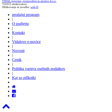
VIDAL trgovina, proizvodnja in storitve d.o.o.
754323 obiskovalcev
Oblikovanje in izvedba:
web-D
prodajni program
|
O podjetju
|
Kontakt
|
Vidalove e-novice
|
Novosti
|
Cenik
|
Politika varstva osebnih podatkov
|
Kaj so piškotki