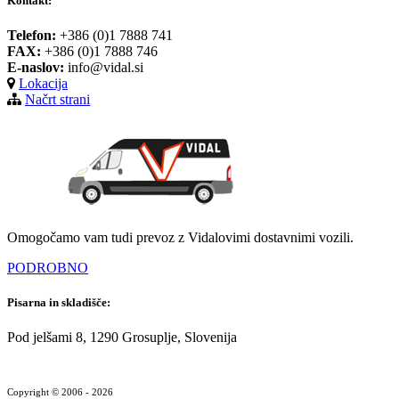
Kontakt:
Telefon:
+386 (0)1 7888 741
FAX:
+386 (0)1 7888 746
E-naslov:
info@vidal.si
Lokacija
Načrt strani
Omogočamo vam tudi prevoz z Vidalovimi dostavnimi vozili.
PODROBNO
Pisarna in skladišče:
Pod jelšami 8, 1290 Grosuplje, Slovenija
Copyright © 2006 - 2026