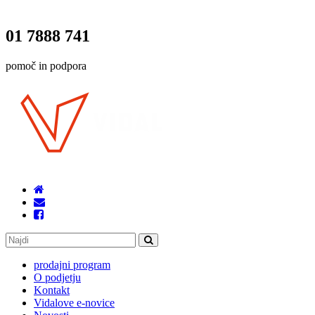
01 7888 741
pomoč in podpora
prodajni program
O podjetju
Kontakt
Vidalove e-novice