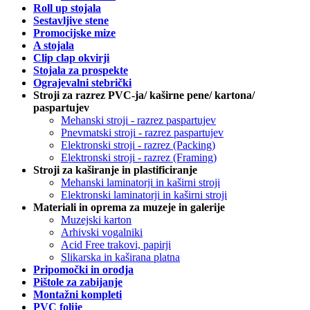
Roll up stojala
Sestavljive stene
Promocijske mize
A stojala
Clip clap okvirji
Stojala za prospekte
Ograjevalni stebrički
Stroji za razrez PVC-ja/ kaširne pene/ kartona/
paspartujev
Mehanski stroji - razrez paspartujev
Pnevmatski stroji - razrez paspartujev
Elektronski stroji - razrez (Packing)
Elektronski stroji - razrez (Framing)
Stroji za kaširanje in plastificiranje
Mehanski laminatorji in kaširni stroji
Elektronski laminatorji in kaširni stroji
Materiali in oprema za muzeje in galerije
Muzejski karton
Arhivski vogalniki
Acid Free trakovi, papirji
Slikarska in kaširana platna
Pripomočki in orodja
Pištole za zabijanje
Montažni kompleti
PVC folije