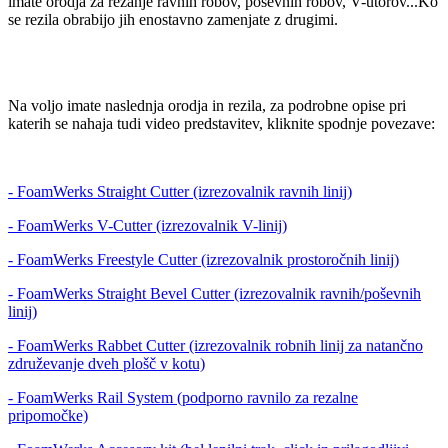
imate orodja za rezanje ravnih robov, poševnih robov, V-utorov...Ko
se rezila obrabijo jih enostavno zamenjate z drugimi.
Na voljo imate naslednja orodja in rezila, za podrobne opise pri
katerih se nahaja tudi video predstavitev, kliknite spodnje povezave:
- FoamWerks Straight Cutter (izrezovalnik ravnih linij)
- FoamWerks V-Cutter (izrezovalnik V-linij)
- FoamWerks Freestyle Cutter (izrezovalnik prostoročnih linij)
- FoamWerks Straight Bevel Cutter (izrezovalnik ravnih/poševnih
linij)
- FoamWerks Rabbet Cutter (izrezovalnik robnih linij za natančno
združevanje dveh plošč v kotu)
- FoamWerks Rail System (podporno ravnilo za rezalne
pripomočke)