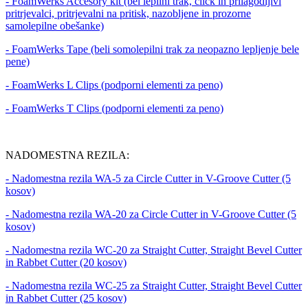
- FoamWerks Accesory kit (bel lepilni trak, click in prilagodljivi
pritrjevalci, pritrjevalni na pritisk, nazobljene in prozorne
samolepilne obešanke)
- FoamWerks Tape (beli somolepilni trak za neopazno lepljenje bele
pene)
- FoamWerks L Clips (podporni elementi za peno)
- FoamWerks T Clips (podporni elementi za peno)
NADOMESTNA REZILA:
- Nadomestna rezila WA-5 za Circle Cutter in V-Groove Cutter (5
kosov)
- Nadomestna rezila WA-20 za Circle Cutter in V-Groove Cutter (5
kosov)
- Nadomestna rezila WC-20 za Straight Cutter, Straight Bevel Cutter
in Rabbet Cutter (20 kosov)
- Nadomestna rezila WC-25 za Straight Cutter, Straight Bevel Cutter
in Rabbet Cutter (25 kosov)