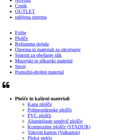
Novosti
Cenik
OUTLET
rabljena oprema
Folije
Plošče
Reklamna stojala
Oprema in materiali za okvirjanje
Sistemi za obešanje slik
Muzejski in slikarski material
Stroji
Pomožni-drobni material
Plošče in kaširni materiali
Kapa plošče
Polipropilenske plošče
PVC plošče
Aluminijaste sendvič plošče
Kompozitne plošče (STADUR)
Valoviti karton (Valkarton)
Pleksi steklo