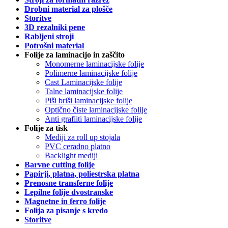
Drobni material za plošče
Storitve
3D rezalniki pene
Rabljeni stroji
Potrošni material
Folije za laminacijo in zaščito
Monomerne laminacijske folije
Polimerne laminacijske folije
Cast Laminacijske folije
Talne laminacijske folije
Piši briši laminacijske folije
Optično čiste laminacijske folije
Anti grafiiti laminacijske folije
Folije za tisk
Mediji za roll up stojala
PVC ceradno platno
Backlight mediji
Barvne cutting folije
Papirji, platna, poliestrska platna
Prenosne transferne folije
Lepilne folije dvostranske
Magnetne in ferro folije
Folija za pisanje s kredo
Storitve