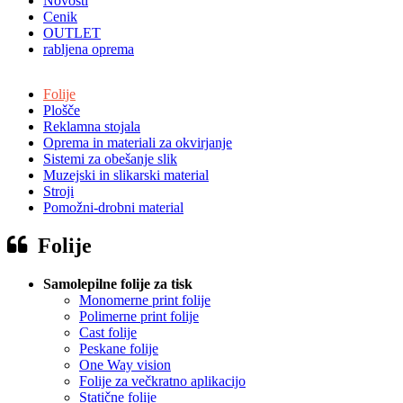
Novosti
Cenik
OUTLET
rabljena oprema
Folije
Plošče
Reklamna stojala
Oprema in materiali za okvirjanje
Sistemi za obešanje slik
Muzejski in slikarski material
Stroji
Pomožni-drobni material
Folije
Samolepilne folije za tisk
Monomerne print folije
Polimerne print folije
Cast folije
Peskane folije
One Way vision
Folije za večkratno aplikacijo
Statične folije