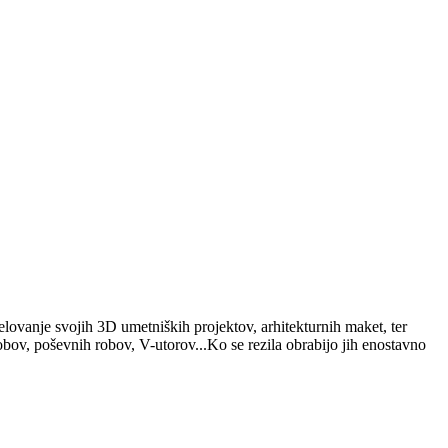
ovanje svojih 3D umetniških projektov, arhitekturnih maket, ter
obov, poševnih robov, V-utorov...Ko se rezila obrabijo jih enostavno