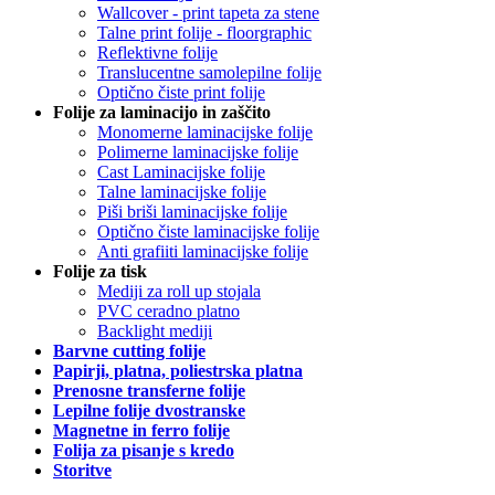
Wallcover - print tapeta za stene
Talne print folije - floorgraphic
Reflektivne folije
Translucentne samolepilne folije
Optično čiste print folije
Folije za laminacijo in zaščito
Monomerne laminacijske folije
Polimerne laminacijske folije
Cast Laminacijske folije
Talne laminacijske folije
Piši briši laminacijske folije
Optično čiste laminacijske folije
Anti grafiiti laminacijske folije
Folije za tisk
Mediji za roll up stojala
PVC ceradno platno
Backlight mediji
Barvne cutting folije
Papirji, platna, poliestrska platna
Prenosne transferne folije
Lepilne folije dvostranske
Magnetne in ferro folije
Folija za pisanje s kredo
Storitve