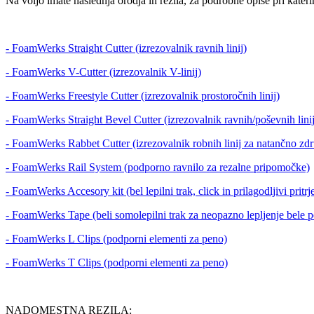
Na voljo imate naslednja orodja in rezila, za podrobne opise pri kateri
- FoamWerks Straight Cutter (izrezovalnik ravnih linij)
- FoamWerks V-Cutter (izrezovalnik V-linij)
- FoamWerks Freestyle Cutter (izrezovalnik prostoročnih linij)
- FoamWerks Straight Bevel Cutter (izrezovalnik ravnih/poševnih linij
- FoamWerks Rabbet Cutter (izrezovalnik robnih linij za natančno zd
- FoamWerks Rail System (podporno ravnilo za rezalne pripomočke)
- FoamWerks Accesory kit (bel lepilni trak, click in prilagodljivi pritr
- FoamWerks Tape (beli somolepilni trak za neopazno lepljenje bele 
- FoamWerks L Clips (podporni elementi za peno)
- FoamWerks T Clips (podporni elementi za peno)
NADOMESTNA REZILA: