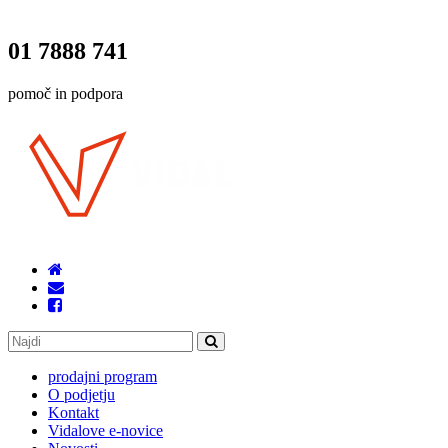
01 7888 741
pomoč in podpora
prodajni program
O podjetju
Kontakt
Vidalove e-novice