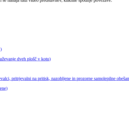
h se nahaja tudi video predstavitev, kliknite spodnje povezave:
)
ruževanje dveh plošč v kotu)
jevalci, pritrjevalni na pritisk, nazobljene in prozorne samolepilne obeša
pene)