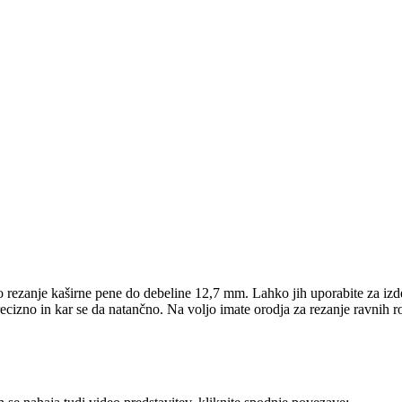
zanje kaširne pene do debeline 12,7 mm. Lahko jih uporabite za izdel
cizno in kar se da natančno. Na voljo imate orodja za rezanje ravnih r