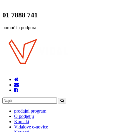
01 7888 741
pomoč in podpora
prodajni program
O podjetju
Kontakt
Vidalove e-novice