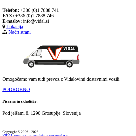
Telefon:
+386 (0)1 7888 741
FAX:
+386 (0)1 7888 746
E-naslov:
info@vidal.si
Lokacija
Načrt strani
Omogočamo vam tudi prevoz z Vidalovimi dostavnimi vozili.
PODROBNO
Pisarna in skladišče:
Pod jelšami 8, 1290 Grosuplje, Slovenija
Copyright © 2006 - 2026
VIDAL trgovina, proizvodnja in storitve d.o.o.