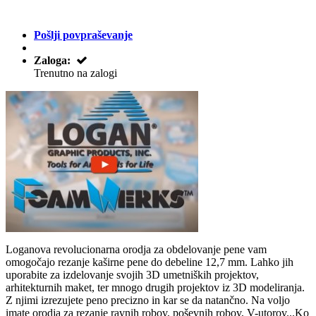
Pošlji povpraševanje
Zaloga:
Trenutno na zalogi
Loganova revolucionarna orodja za obdelovanje pene vam
omogočajo rezanje kaširne pene do debeline 12,7 mm. Lahko jih
uporabite za izdelovanje svojih 3D umetniških projektov,
arhitekturnih maket, ter mnogo drugih projektov iz 3D modeliranja.
Z njimi izrezujete peno precizno in kar se da natančno. Na voljo
imate orodja za rezanje ravnih robov, poševnih robov, V-utorov...Ko