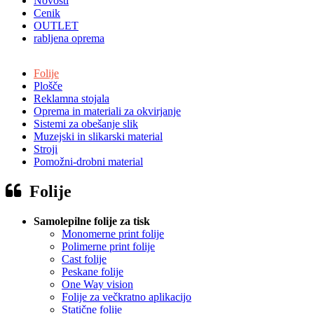
Novosti
Cenik
OUTLET
rabljena oprema
Folije
Plošče
Reklamna stojala
Oprema in materiali za okvirjanje
Sistemi za obešanje slik
Muzejski in slikarski material
Stroji
Pomožni-drobni material
Folije
Samolepilne folije za tisk
Monomerne print folije
Polimerne print folije
Cast folije
Peskane folije
One Way vision
Folije za večkratno aplikacijo
Statične folije