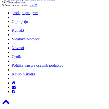
754769 obiskovalcev
Oblikovanje in izvedba:
web-D
prodajni program
|
O podjetju
|
Kontakt
|
Vidalove e-novice
|
Novosti
|
Cenik
|
Politika varstva osebnih podatkov
|
Kaj so piškotki