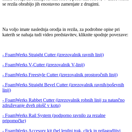
se rezila obrabijo jih enostavno zamenjate z drugimi.
Na voljo imate naslednja orodja in rezila, za podrobne opise pri
katerih se nahaja tudi video predstavitev, kliknite spodnje povezave:
- FoamWerks Straight Cutter (izrezovalnik ravnih linij)
- FoamWerks V-Cutter (izrezovalnik V-linij)
- FoamWerks Freestyle Cutter (izrezovalnik prostoročnih linij)
- FoamWerks Straight Bevel Cutter (izrezovalnik ravnih/poševnih
linij)
- FoamWerks Rabbet Cutter (izrezovalnik robnih linij za natančno
združevanje dveh plošč v kotu)
- FoamWerks Rail System (podporno ravnilo za rezalne
pripomočke)
- FoamWerks Accesory kit (bel lepilni trak, click in prilagodljivi