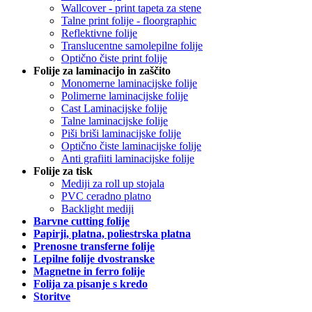
Wallcover - print tapeta za stene
Talne print folije - floorgraphic
Reflektivne folije
Translucentne samolepilne folije
Optično čiste print folije
Folije za laminacijo in zaščito
Monomerne laminacijske folije
Polimerne laminacijske folije
Cast Laminacijske folije
Talne laminacijske folije
Piši briši laminacijske folije
Optično čiste laminacijske folije
Anti grafiiti laminacijske folije
Folije za tisk
Mediji za roll up stojala
PVC ceradno platno
Backlight mediji
Barvne cutting folije
Papirji, platna, poliestrska platna
Prenosne transferne folije
Lepilne folije dvostranske
Magnetne in ferro folije
Folija za pisanje s kredo
Storitve