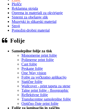
Plošče
Reklamna stojala
Oprema in materiali za okvirjanje
Sistemi za obešanje slik
Muzejski in slikarski material
Stroji
Pomožni-drobni material
Folije
Samolepilne folije za tisk
Monomerne print folije
Polimerne print folije
Cast folije
Peskane folije
One Way vision
Folije za večkratno aplikacijo
Statične folije
Wallcover - print tapeta za stene
Talne print folije - floorgraphic
Reflektivne folije
Translucentne samolepilne folije
Optično čiste print folije
Folije za laminacijo in zaščito