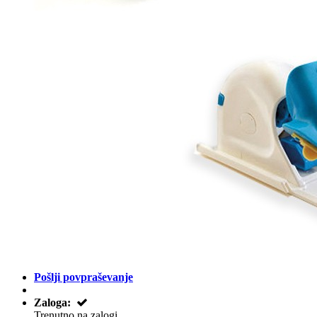
Pošlji povpraševanje
Zaloga:
Trenutno na zalogi