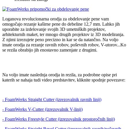
Loganova revolucionarna orodja za obdelovanje pene vam
omogočajo rezanje kaširne pene do debeline 12,7 mm. Lahko jih
uporabite za izdelovanje svojih 3D umetniških projektov,
arhitekturnih maket, ter mnogo drugih projektov iz 3D modeliranja.
Z njimi izrezujete peno precizno in kar se da natančno. Na voljo
imate orodja za rezanje ravnih robov, poševnih robov, V-utorov...Ko
se rezila obrabijo jih enostavno zamenjate z drugimi.
Na voljo imate naslednja orodja in rezila, za podrobne opise pri
katerih se nahaja tudi video predstavitev, kliknite spodnje povezave:
- FoamWerks Straight Cutter (izrezovalnik ravnih linij)
- FoamWerks V-Cutter (izrezovalnik V-linij)
- FoamWerks Freestyle Cutter (izrezovalnik prostoročnih linij)
- FoamWerks Straight Bevel Cutter (izrezovalnik ravnih/poševnih