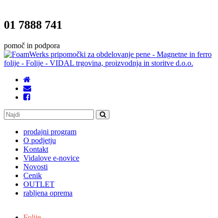
01 7888 741
pomoč in podpora
prodajni program
O podjetju
Kontakt
Vidalove e-novice
Novosti
Cenik
OUTLET
rabljena oprema
Folije