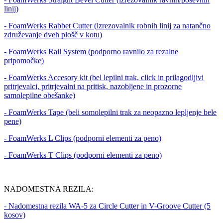
linij)
- FoamWerks Rabbet Cutter (izrezovalnik robnih linij za natančno
združevanje dveh plošč v kotu)
- FoamWerks Rail System (podporno ravnilo za rezalne
pripomočke)
- FoamWerks Accesory kit (bel lepilni trak, click in prilagodljivi
pritrjevalci, pritrjevalni na pritisk, nazobljene in prozorne
samolepilne obešanke)
- FoamWerks Tape (beli somolepilni trak za neopazno lepljenje bele
pene)
- FoamWerks L Clips (podporni elementi za peno)
- FoamWerks T Clips (podporni elementi za peno)
NADOMESTNA REZILA:
- Nadomestna rezila WA-5 za Circle Cutter in V-Groove Cutter (5
kosov)