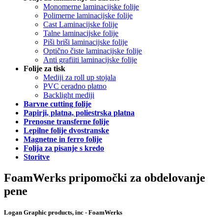
Monomerne laminacijske folije
Polimerne laminacijske folije
Cast Laminacijske folije
Talne laminacijske folije
Piši briši laminacijske folije
Optično čiste laminacijske folije
Anti grafiiti laminacijske folije
Folije za tisk
Mediji za roll up stojala
PVC ceradno platno
Backlight mediji
Barvne cutting folije
Papirji, platna, poliestrska platna
Prenosne transferne folije
Lepilne folije dvostranske
Magnetne in ferro folije
Folija za pisanje s kredo
Storitve
FoamWerks pripomočki za obdelovanje
pene
Logan Graphic products, inc - FoamWerks