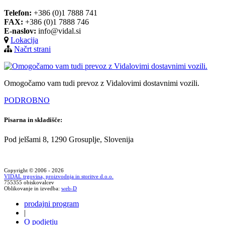
Telefon:
+386 (0)1 7888 741
FAX:
+386 (0)1 7888 746
E-naslov:
info@vidal.si
Lokacija
Načrt strani
Omogočamo vam tudi prevoz z Vidalovimi dostavnimi vozili.
PODROBNO
Pisarna in skladišče:
Pod jelšami 8, 1290 Grosuplje, Slovenija
Copyright © 2006 - 2026
VIDAL trgovina, proizvodnja in storitve d.o.o.
755355 obiskovalcev
Oblikovanje in izvedba:
web-D
prodajni program
|
O podjetju