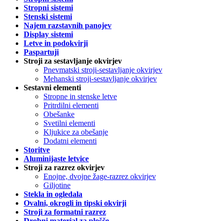
Stropni sistemi
Stenski sistemi
Najem razstavnih panojev
Display sistemi
Letve in podokvirji
Paspartuji
Stroji za sestavljanje okvirjev
Pnevmatski stroji-sestavljanje okvirjev
Mehanski stroji-sestavljanje okvirjev
Sestavni elementi
Stropne in stenske letve
Pritrdilni elementi
Obešanke
Svetilni elementi
Kljukice za obešanje
Dodatni elementi
Storitve
Aluminijaste letvice
Stroji za razrez okvirjev
Enojne, dvojne žage-razrez okvirjev
Giljotine
Stekla in ogledala
Ovalni, okrogli in tipski okvirji
Stroji za formatni razrez
Drobni material za plošče