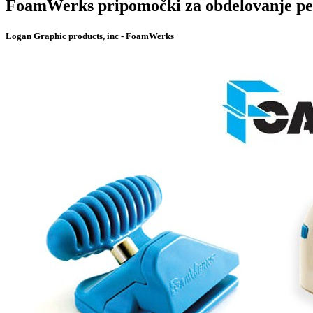
FoamWerks pripomočki za obdelovanje p
Logan Graphic products, inc - FoamWerks