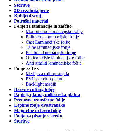
Storitve
3D rezalniki pene
Rabljeni stroji
Potrošni material
Folije za laminacijo in zaščito
Monomerne laminacijske folije
Polimerne laminacijske folije
Cast Laminacijske folije
Talne laminacijske folije
Piši briši laminacijske folije
Optično čiste laminacijske folije
Anti grafiiti laminacijske folije
Folije za tisk
Mediji za roll up stojala
PVC ceradno platno
Backlight mediji
Barvne cutting folije
Papirji, platna, poliestrska platna
Prenosne transferne folije
Lepilne folije dvostranske
Magnetne in ferro folije
Folija za pisanje s kredo
Storitve