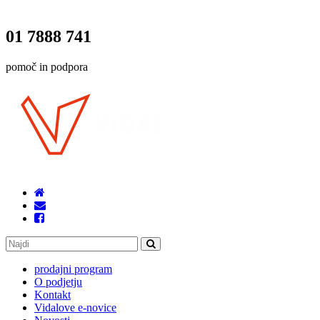
01 7888 741
pomoč in podpora
prodajni program
O podjetju
Kontakt
Vidalove e-novice