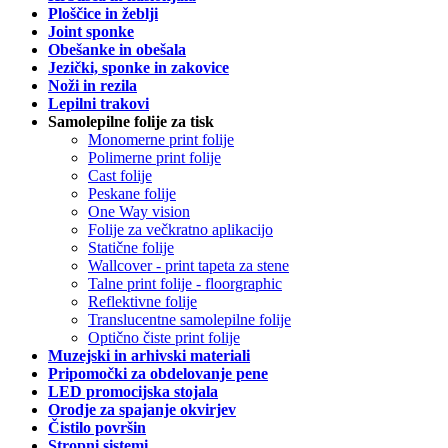
Ploščice in žeblji
Joint sponke
Obešanke in obešala
Jezički, sponke in zakovice
Noži in rezila
Lepilni trakovi
Samolepilne folije za tisk
Monomerne print folije
Polimerne print folije
Cast folije
Peskane folije
One Way vision
Folije za večkratno aplikacijo
Statične folije
Wallcover - print tapeta za stene
Talne print folije - floorgraphic
Reflektivne folije
Translucentne samolepilne folije
Optično čiste print folije
Muzejski in arhivski materiali
Pripomočki za obdelovanje pene
LED promocijska stojala
Orodje za spajanje okvirjev
Čistilo površin
Stropni sistemi