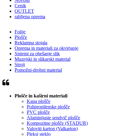
Novosti
Cenik
OUTLET
rabljena oprema
Folije
Plošče
Reklamna stojala
Oprema in materiali za okvirjanje
Sistemi za obešanje slik
Muzejski in slikarski material
Stroji
Pomožni-drobni material
Plošče in kaširni materiali
Kapa plošče
Polipropilenske plošče
PVC plošče
Aluminijaste sendvič plošče
Kompozitne plošče (STADUR)
Valoviti karton (Valkarton)
Pleksi steklo