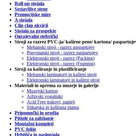
Roll up stojala
Sestavljive stene
Promocijske mize
A stojala
Clip clap okvirji
Stojala za prospekte
Ograjevalni stebrički
Stroji za razrez PVC-ja/ kaširne pene/ kartona/ paspartuje
Mehanski stroji - razrez paspartujev
Pnevmatski stroji - razrez paspartujev
Elektronski stroji - razrez (Packing)
Elektronski stroji - razrez (Framing)
Stroji za kaširanje in plastificiranje
Mehanski laminatorji in kaširni stroji
Elektronski laminatorji in kaširni stroji
Materiali in oprema za muzeje in galerije
Muzejski karton
Arhivski vogalniki
Acid Free trakovi, papirji
Slikarska in kaširana platna
Pripomočki in orodja
Pištole za zabijanje
Montažni kompleti
PVC folije
Hrbtišča in naslonjala