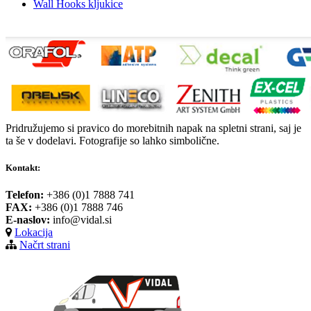
Wall Hooks kljukice
Pridružujemo si pravico do morebitnih napak na spletni strani, saj je
ta še v dodelavi. Fotografije so lahko simbolične.
Kontakt:
Telefon:
+386 (0)1 7888 741
FAX:
+386 (0)1 7888 746
E-naslov:
info@vidal.si
Lokacija
Načrt strani