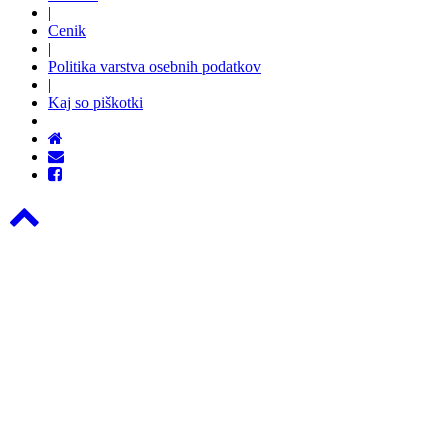
|
Cenik
|
Politika varstva osebnih podatkov
|
Kaj so piškotki