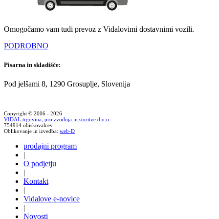
Omogočamo vam tudi prevoz z Vidalovimi dostavnimi vozili.
PODROBNO
Pisarna in skladišče:
Pod jelšami 8, 1290 Grosuplje, Slovenija
Copyright © 2006 - 2026
VIDAL trgovina, proizvodnja in storitve d.o.o.
754914 obiskovalcev
Oblikovanje in izvedba:
web-D
prodajni program
|
O podjetju
|
Kontakt
|
Vidalove e-novice
|
Novosti