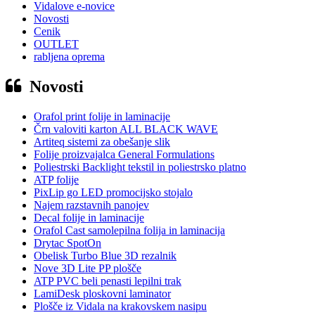
Vidalove e-novice
Novosti
Cenik
OUTLET
rabljena oprema
Novosti
Orafol print folije in laminacije
Črn valoviti karton ALL BLACK WAVE
Artiteq sistemi za obešanje slik
Folije proizvajalca General Formulations
Poliestrski Backlight tekstil in poliestrsko platno
ATP folije
PixLip go LED promocijsko stojalo
Najem razstavnih panojev
Decal folije in laminacije
Orafol Cast samolepilna folija in laminacija
Drytac SpotOn
Obelisk Turbo Blue 3D rezalnik
Nove 3D Lite PP plošče
ATP PVC beli penasti lepilni trak
LamiDesk ploskovni laminator
Plošče iz Vidala na krakovskem nasipu