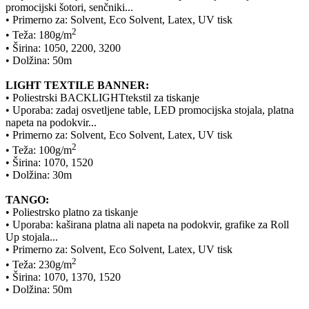
promocijski šotori, senčniki...
• Primerno za: Solvent, Eco Solvent, Latex, UV tisk
2
• Teža: 180g/m
• Širina: 1050, 2200, 3200
• Dolžina: 50m
LIGHT TEXTILE BANNER:
• Poliestrski BACKLIGHTtekstil za tiskanje
• Uporaba: zadaj osvetljene table, LED promocijska stojala, platna
napeta na podokvir...
• Primerno za: Solvent, Eco Solvent, Latex, UV tisk
2
• Teža: 100g/m
• Širina: 1070, 1520
• Dolžina: 30m
TANGO:
• Poliestrsko platno za tiskanje
• Uporaba: kaširana platna ali napeta na podokvir, grafike za Roll
Up stojala...
• Primerno za: Solvent, Eco Solvent, Latex, UV tisk
2
• Teža: 230g/m
• Širina: 1070, 1370, 1520
• Dolžina: 50m