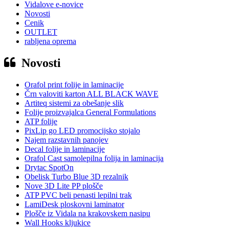
Vidalove e-novice
Novosti
Cenik
OUTLET
rabljena oprema
Novosti
Orafol print folije in laminacije
Črn valoviti karton ALL BLACK WAVE
Artiteq sistemi za obešanje slik
Folije proizvajalca General Formulations
ATP folije
PixLip go LED promocijsko stojalo
Najem razstavnih panojev
Decal folije in laminacije
Orafol Cast samolepilna folija in laminacija
Drytac SpotOn
Obelisk Turbo Blue 3D rezalnik
Nove 3D Lite PP plošče
ATP PVC beli penasti lepilni trak
LamiDesk ploskovni laminator
Plošče iz Vidala na krakovskem nasipu
Wall Hooks kljukice