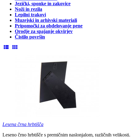
Jezički, sponke in zakovice
Noži in rezila
Lepilni trakovi
Muzejski in arhivski materiali
Pripomočki za obdelovanje pene
Orodje za spajanje okvirjev
Čistilo površin
Lesena črna hrbtišča
Leseno črno hrbtišče s premičnim naslonjalom, različnih velikosti.