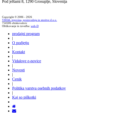
Pod jelšami 8, 1290 Grosuplje, Slovenija
Copyright © 2006 - 2026
VIDAL trgovina, proizvodnja in storitve d.o.o.
754506 obiskovalcev
Oblikovanje in izvedba:
web-D
prodajni program
|
O podjetju
|
Kontakt
|
Vidalove e-novice
|
Novosti
|
Cenik
|
Politika varstva osebnih podatkov
|
Kaj so piškotki