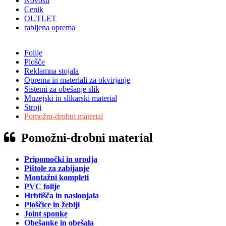
Novosti
Cenik
OUTLET
rabljena oprema
Folije
Plošče
Reklamna stojala
Oprema in materiali za okvirjanje
Sistemi za obešanje slik
Muzejski in slikarski material
Stroji
Pomožni-drobni material
Pomožni-drobni material
Pripomočki in orodja
Pištole za zabijanje
Montažni kompleti
PVC folije
Hrbtišča in naslonjala
Ploščice in žeblji
Joint sponke
Obešanke in obešala