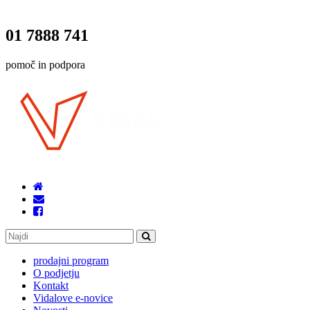
01 7888 741
pomoč in podpora
prodajni program
O podjetju
Kontakt
Vidalove e-novice