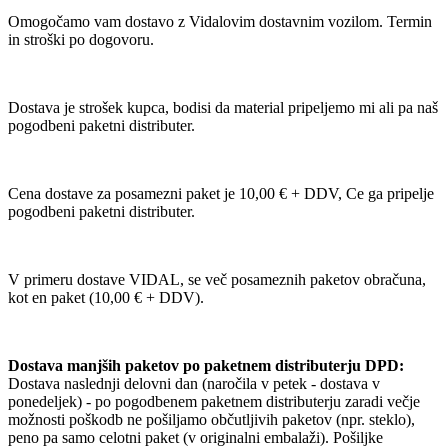
Omogočamo vam dostavo z Vidalovim dostavnim vozilom. Termin
in stroški po dogovoru.
Dostava je strošek kupca, bodisi da material pripeljemo mi ali pa naš
pogodbeni paketni distributer.
Cena dostave za posamezni paket je 10,00 € + DDV, Ce ga pripelje
pogodbeni paketni distributer.
V primeru dostave VIDAL, se več posameznih paketov obračuna,
kot en paket (10,00 € + DDV).
Dostava manjših paketov po paketnem distributerju DPD:
Dostava naslednji delovni dan (naročila v petek - dostava v
ponedeljek) - po pogodbenem paketnem distributerju zaradi večje
možnosti poškodb ne pošiljamo občutljivih paketov (npr. steklo),
peno pa samo celotni paket (v originalni embalaži). Pošiljke