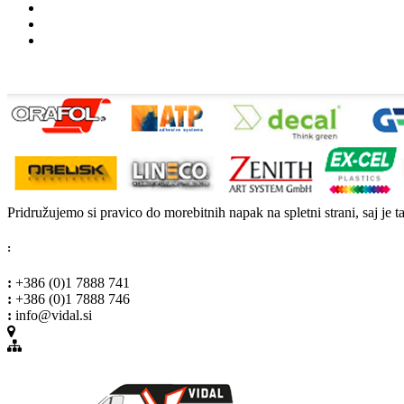
Pridružujemo si pravico do morebitnih napak na spletni strani, saj je t
:
:
+386 (0)1 7888 741
:
+386 (0)1 7888 746
:
info@vidal.si