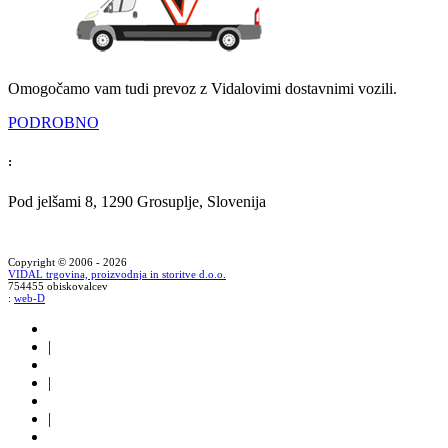
Omogočamo vam tudi prevoz z Vidalovimi dostavnimi vozili.
PODROBNO
:
Pod jelšami 8, 1290 Grosuplje, Slovenija
Copyright © 2006 - 2026
VIDAL trgovina, proizvodnja in storitve d.o.o.
754455 obiskovalcev
:
web-D
|
|
|