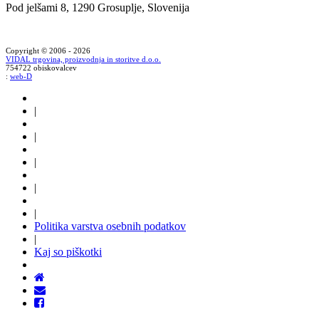
Pod jelšami 8, 1290 Grosuplje, Slovenija
Copyright © 2006 - 2026
VIDAL trgovina, proizvodnja in storitve d.o.o.
754722 obiskovalcev
:
web-D
|
|
|
|
|
Politika varstva osebnih podatkov
|
Kaj so piškotki