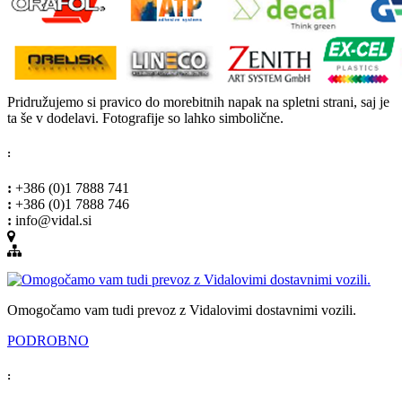
Pridružujemo si pravico do morebitnih napak na spletni strani, saj je
ta še v dodelavi. Fotografije so lahko simbolične.
:
:
+386 (0)1 7888 741
:
+386 (0)1 7888 746
:
info@vidal.si
Omogočamo vam tudi prevoz z Vidalovimi dostavnimi vozili.
PODROBNO
: