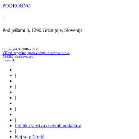
PODROBNO
:
Pod jelšami 8, 1290 Grosuplje, Slovenija
Copyright © 2006 - 2026
VIDAL trgovina, proizvodnja in storitve d.o.o.
754380 obiskovalcev
:
web-D
|
|
|
|
|
Politika varstva osebnih podatkov
|
Kaj so piškotki