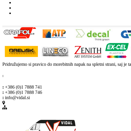
Pridružujemo si pravico do morebitnih napak na spletni strani, saj je t
:
:
+386 (0)1 7888 741
:
+386 (0)1 7888 746
:
info@vidal.si