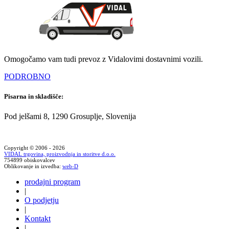
Omogočamo vam tudi prevoz z Vidalovimi dostavnimi vozili.
PODROBNO
Pisarna in skladišče:
Pod jelšami 8, 1290 Grosuplje, Slovenija
Copyright © 2006 - 2026
VIDAL trgovina, proizvodnja in storitve d.o.o.
754899 obiskovalcev
Oblikovanje in izvedba:
web-D
prodajni program
|
O podjetju
|
Kontakt
|