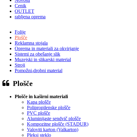
Novosti
Cenik
OUTLET
rabljena oprema
Folije
Plošče
Reklamna stojala
Oprema in materiali za okvirjanje
Sistemi za obešanje slik
Muzejski in slikarski material
Stroji
Pomožni-drobni material
Plošče
Plošče in kaširni materiali
Kapa plošče
Polipropilenske plošče
PVC plošče
Aluminijaste sendvič plošče
Kompozitne plošče (STADUR)
Valoviti karton (Valkarton)
Pleksi steklo