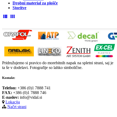
Drobni material za plošče
Storitve
Pridružujemo si pravico do morebitnih napak na spletni strani, saj je
ta še v dodelavi. Fotografije so lahko simbolične.
Kontakt:
Telefon:
+386 (0)1 7888 741
FAX:
+386 (0)1 7888 746
E-naslov:
info@vidal.si
Lokacija
Načrt strani