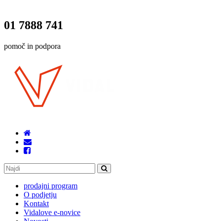
01 7888 741
pomoč in podpora
prodajni program
O podjetju
Kontakt
Vidalove e-novice