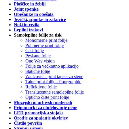
Ploščice in žeblji
Joint sponke
Obešanke in obešala
Jezički, sponke in zakovice
Noži in rezila
Lepilni trakovi
Samolepilne folije za tisk
Monomerne print folije
Polimerne print folije
Cast folije
Peskane folije
One Way vision
Folije za večkratno aplikacijo
Statične folije
Wallcover - print tapeta za stene
Talne print folije - floorgraphic
Reflektivne folije
Translucentne samolepilne folije
Optično čiste print folije
Muzejski in arhivski materiali
Pripomočki za obdelovanje pene
LED promocijska stojala
Orodje za spajanje okvirjev
Čistilo površin
Stropni sistemi