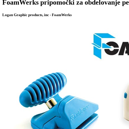
FoamWerks pripomočki za obdelovanje p
Logan Graphic products, inc - FoamWerks