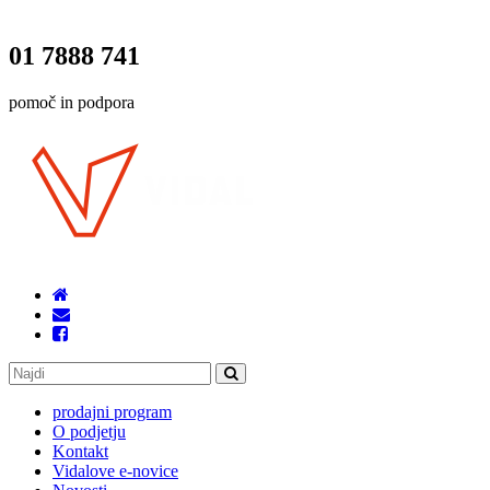
01 7888 741
pomoč in podpora
prodajni program
O podjetju
Kontakt
Vidalove e-novice