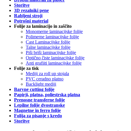
Storitve
3D rezalniki pene
Rabljeni stroji
Potrošni material
Folije za laminacijo in zaščito
Monomerne laminacijske folije
Polimerne laminacijske folije
Cast Laminacijske folije
Talne laminacijske folije
Piši briši laminacijske folije
Optično čiste laminacijske folije
Anti grafiiti laminacijske folije
Folije za tisk
Mediji za roll up stojala
PVC ceradno platno
Backlight mediji
Barvne cutting folije
Papirji, platna, poliestrska platna
Prenosne transferne folije
Lepilne folije dvostranske
Magnetne in ferro folije
Folija za pisanje s kredo
Storitve