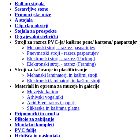
Roll up stojala
Sestavljive stene
Promocijske mize
A stojala
Clip clap okvirji
Stojala za prospekte
Ograjevalni stebrički
Stroji za razrez PVC-ja/ kaširne pene/ kartona/ paspartuje
Mehanski stroji - razrez paspartujev
Pnevmatski stroji - razrez paspartujev
Elektronski stroji - razrez (Packing)
Elektronski stroji - razrez (Framing)
Stroji za kaširanje in plastificiranje
Mehanski laminatorji in kaširni stroji
Elektronski laminatorji in kaširni stroji
Materiali in oprema za muzeje in galerije
Muzejski karton
Arhivski vogalniki
Acid Free trakovi, papirji
Slikarska in kaširana platna
Pripomočki in orodja
Pištole za zabijanje
Montažni kompleti
PVC folije
Hrbtišča in naslonjala