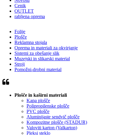
Novosti
Cenik
OUTLET
rabljena oprema
Folije
Plošče
Reklamna stojala
Oprema in materiali za okvirjanje
Sistemi za obešanje slik
Muzejski in slikarski material
Stroji
Pomožni-drobni material
Plošče in kaširni materiali
Kapa plošče
Polipropilenske plošče
PVC plošče
Aluminijaste sendvič plošče
Kompozitne plošče (STADUR)
Valoviti karton (Valkarton)
Pleksi steklo