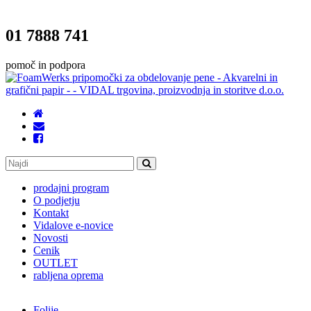
01 7888 741
pomoč in podpora
prodajni program
O podjetju
Kontakt
Vidalove e-novice
Novosti
Cenik
OUTLET
rabljena oprema
Folije