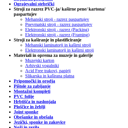
Ograjevalni stebrički
Stroji za razrez PVC-ja/ kaširne pene/ kartona/
paspartujev
Mehanski stroji - razrez paspartujev
Pnevmatski stroji - razrez paspartujev
Elektronski stroji - razrez (Packing)
Elektronski stroji - razrez (Framing)
Stroji za kaširanje in plastificiranje
Mehanski laminatorji in kaširni stroji
Elektronski laminatorji in kaširni stroji
Materiali in oprema za muzeje in galerije
Muzejski karton
Arhivski vogalniki
Acid Free trakovi, papirji
Slikarska in kaširana platna
Pripomočki in orodja
Pištole za zabijanje
Montažni kompleti
PVC folije
Hrbtišča in naslonjala
Ploščice in žeblji
Joint sponke
Obešanke in obešala
Jezički, sponke in zakovice
Noži in rezila