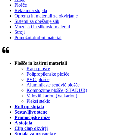
Plošče
Reklamna stojala
Oprema in materiali za okvirjanje
Sistemi za obešanje slik
Muzejski in slikarski material
Stroji
Pomožni-drobni material
Plošče in kaširni materiali
Kapa plošče
Polipropilenske plošče
PVC plošče
Aluminijaste sendvič plošče
Kompozitne plošče (STADUR)
Valoviti karton (Valkarton)
Pleksi steklo
Roll up stojala
Sestavljive stene
Promocijske mize
A stojala
Clip clap okvirji
Stojala za prospekte