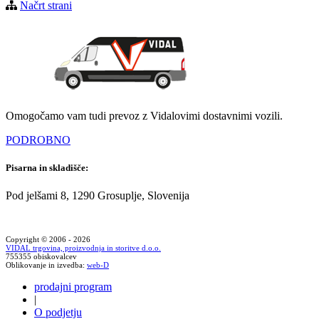
Načrt strani
Omogočamo vam tudi prevoz z Vidalovimi dostavnimi vozili.
PODROBNO
Pisarna in skladišče:
Pod jelšami 8, 1290 Grosuplje, Slovenija
Copyright © 2006 - 2026
VIDAL trgovina, proizvodnja in storitve d.o.o.
755355 obiskovalcev
Oblikovanje in izvedba:
web-D
prodajni program
|
O podjetju