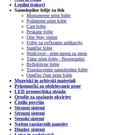
Lepilni trakovi
Samolepilne folije za tisk
Monomerne print folije
Polimerne print folije
Cast folije
Peskane folije
One Way vision
Folije za večkratno aplikacijo
Statične folije
Wallcover - print tapeta za stene
Talne print folije - floorgraphic
Reflektivne folije
Translucentne samolepilne folije
Optično čiste print folije
Muzejski in arhivski materiali
Pripomočki za obdelovanje pene
LED promocijska stojala
Orodje za spajanje okvirjev
Čistilo površin
Stropni sistemi
Stropni sistemi
Stenski sistemi
Najem razstavnih panojev
Display sistemi
Letve in podokvirji