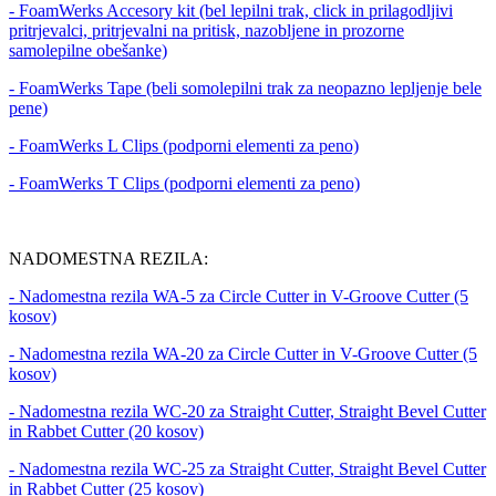
- FoamWerks Accesory kit (bel lepilni trak, click in prilagodljivi
pritrjevalci, pritrjevalni na pritisk, nazobljene in prozorne
samolepilne obešanke)
- FoamWerks Tape (beli somolepilni trak za neopazno lepljenje bele
pene)
- FoamWerks L Clips (podporni elementi za peno)
- FoamWerks T Clips (podporni elementi za peno)
NADOMESTNA REZILA:
- Nadomestna rezila WA-5 za Circle Cutter in V-Groove Cutter (5
kosov)
- Nadomestna rezila WA-20 za Circle Cutter in V-Groove Cutter (5
kosov)
- Nadomestna rezila WC-20 za Straight Cutter, Straight Bevel Cutter
in Rabbet Cutter (20 kosov)
- Nadomestna rezila WC-25 za Straight Cutter, Straight Bevel Cutter
in Rabbet Cutter (25 kosov)