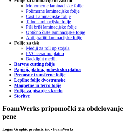
Folije za laminacijo in zaščito
Monomerne laminacijske folije
Polimerne laminacijske folije
Cast Laminacijske folije
Talne laminacijske folije
Piši briši laminacijske folije
Optično čiste laminacijske folije
Anti grafiiti laminacijske folije
Folije za tisk
Mediji za roll up stojala
PVC ceradno platno
Backlight mediji
Barvne cutting folije
Papirji, platna, poliestrska platna
Prenosne transferne folije
Lepilne folije dvostranske
Magnetne in ferro folije
Folija za pisanje s kredo
Storitve
FoamWerks pripomočki za obdelovanje
pene
Logan Graphic products, inc - FoamWerks