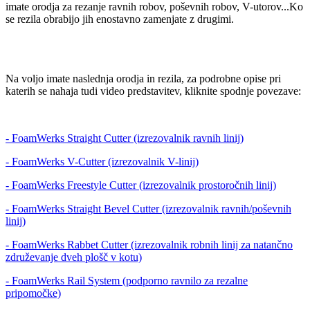
imate orodja za rezanje ravnih robov, poševnih robov, V-utorov...Ko
se rezila obrabijo jih enostavno zamenjate z drugimi.
Na voljo imate naslednja orodja in rezila, za podrobne opise pri
katerih se nahaja tudi video predstavitev, kliknite spodnje povezave:
- FoamWerks Straight Cutter (izrezovalnik ravnih linij)
- FoamWerks V-Cutter (izrezovalnik V-linij)
- FoamWerks Freestyle Cutter (izrezovalnik prostoročnih linij)
- FoamWerks Straight Bevel Cutter (izrezovalnik ravnih/poševnih
linij)
- FoamWerks Rabbet Cutter (izrezovalnik robnih linij za natančno
združevanje dveh plošč v kotu)
- FoamWerks Rail System (podporno ravnilo za rezalne
pripomočke)