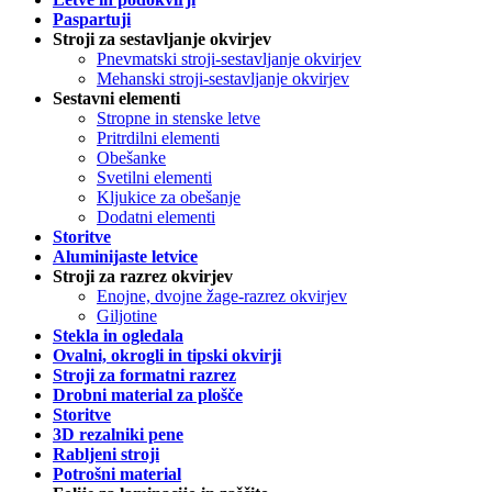
Paspartuji
Stroji za sestavljanje okvirjev
Pnevmatski stroji-sestavljanje okvirjev
Mehanski stroji-sestavljanje okvirjev
Sestavni elementi
Stropne in stenske letve
Pritrdilni elementi
Obešanke
Svetilni elementi
Kljukice za obešanje
Dodatni elementi
Storitve
Aluminijaste letvice
Stroji za razrez okvirjev
Enojne, dvojne žage-razrez okvirjev
Giljotine
Stekla in ogledala
Ovalni, okrogli in tipski okvirji
Stroji za formatni razrez
Drobni material za plošče
Storitve
3D rezalniki pene
Rabljeni stroji
Potrošni material