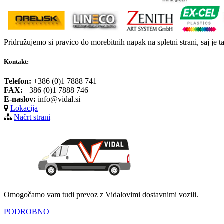
Pridružujemo si pravico do morebitnih napak na spletni strani, saj je t
Kontakt:
Telefon:
+386 (0)1 7888 741
FAX:
+386 (0)1 7888 746
E-naslov:
info@vidal.si
Lokacija
Načrt strani
Omogočamo vam tudi prevoz z Vidalovimi dostavnimi vozili.
PODROBNO