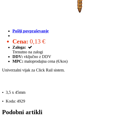
Pošlji povpraševanje
Cena:
0,13 €
Zaloga:
Trenutno na zalogi
DDV:
vključno z DDV
MPC:
maloprodajna cena (€/kos)
Univerzalni vijak za Click Rail sistem.
• 3,5 x 45mm
• Koda: 4929
Podobni artikli