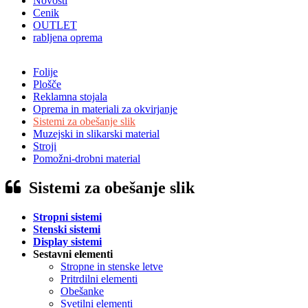
Novosti
Cenik
OUTLET
rabljena oprema
Folije
Plošče
Reklamna stojala
Oprema in materiali za okvirjanje
Sistemi za obešanje slik
Muzejski in slikarski material
Stroji
Pomožni-drobni material
Sistemi za obešanje slik
Stropni sistemi
Stenski sistemi
Display sistemi
Sestavni elementi
Stropne in stenske letve
Pritrdilni elementi
Obešanke
Svetilni elementi