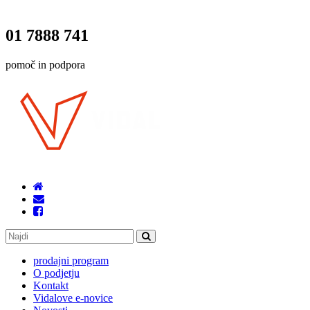
01 7888 741
pomoč in podpora
prodajni program
O podjetju
Kontakt
Vidalove e-novice