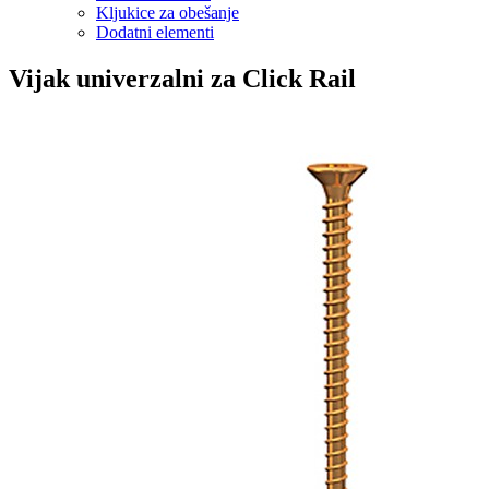
Kljukice za obešanje
Dodatni elementi
Vijak univerzalni za Click Rail