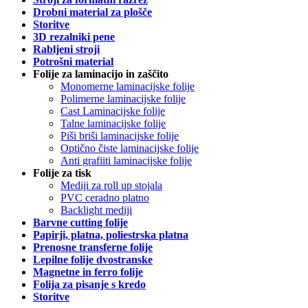
Drobni material za plošče
Storitve
3D rezalniki pene
Rabljeni stroji
Potrošni material
Folije za laminacijo in zaščito
Monomerne laminacijske folije
Polimerne laminacijske folije
Cast Laminacijske folije
Talne laminacijske folije
Piši briši laminacijske folije
Optično čiste laminacijske folije
Anti grafiiti laminacijske folije
Folije za tisk
Mediji za roll up stojala
PVC ceradno platno
Backlight mediji
Barvne cutting folije
Papirji, platna, poliestrska platna
Prenosne transferne folije
Lepilne folije dvostranske
Magnetne in ferro folije
Folija za pisanje s kredo
Storitve