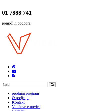
01 7888 741
pomoč in podpora
prodajni program
O podjetju
Kontakt
Vidalove e-novice