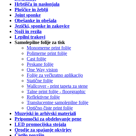
Hrbtišča in naslonjala
Ploščice in žeblji
Joint sponke
Obešanke in obešala
Jezički, sponke in zakovice
Noži in rezila
Lepilni trakovi
Samolepilne folije za tisk
Monomerne print folije
Polimerne print folije
Cast folije
Peskane folije
One Way vision
Folije za večkratno aplikacijo
Statične folije
Wallcover - print tapeta za stene
Talne print folije - floorgraphic
Reflektivne folije
Translucentne samolepilne folije
Optično čiste print folije
Muzejski in arhivski materiali
Pripomočki za obdelovanje pene
LED promocijska stojala
Orodje za spajanje okvirjev
Čistilo površin