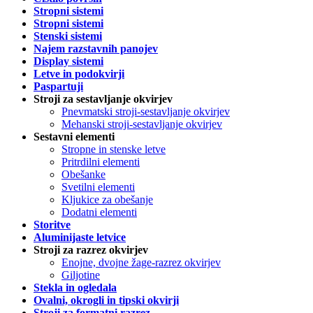
Stropni sistemi
Stropni sistemi
Stenski sistemi
Najem razstavnih panojev
Display sistemi
Letve in podokvirji
Paspartuji
Stroji za sestavljanje okvirjev
Pnevmatski stroji-sestavljanje okvirjev
Mehanski stroji-sestavljanje okvirjev
Sestavni elementi
Stropne in stenske letve
Pritrdilni elementi
Obešanke
Svetilni elementi
Kljukice za obešanje
Dodatni elementi
Storitve
Aluminijaste letvice
Stroji za razrez okvirjev
Enojne, dvojne žage-razrez okvirjev
Giljotine
Stekla in ogledala
Ovalni, okrogli in tipski okvirji
Stroji za formatni razrez