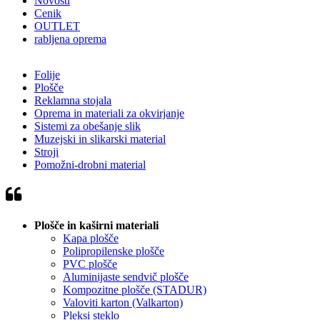
Novosti
Cenik
OUTLET
rabljena oprema
Folije
Plošče
Reklamna stojala
Oprema in materiali za okvirjanje
Sistemi za obešanje slik
Muzejski in slikarski material
Stroji
Pomožni-drobni material
Plošče in kaširni materiali
Kapa plošče
Polipropilenske plošče
PVC plošče
Aluminijaste sendvič plošče
Kompozitne plošče (STADUR)
Valoviti karton (Valkarton)
Pleksi steklo