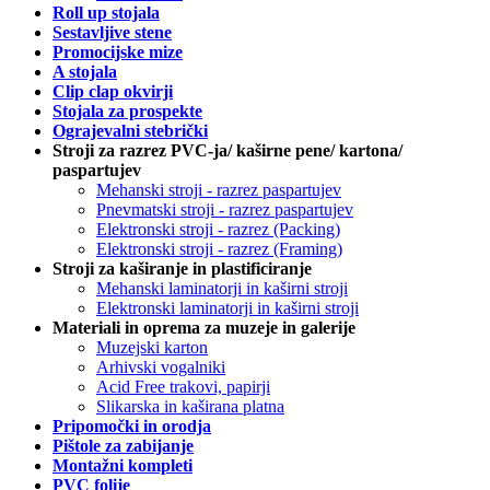
Roll up stojala
Sestavljive stene
Promocijske mize
A stojala
Clip clap okvirji
Stojala za prospekte
Ograjevalni stebrički
Stroji za razrez PVC-ja/ kaširne pene/ kartona/
paspartujev
Mehanski stroji - razrez paspartujev
Pnevmatski stroji - razrez paspartujev
Elektronski stroji - razrez (Packing)
Elektronski stroji - razrez (Framing)
Stroji za kaširanje in plastificiranje
Mehanski laminatorji in kaširni stroji
Elektronski laminatorji in kaširni stroji
Materiali in oprema za muzeje in galerije
Muzejski karton
Arhivski vogalniki
Acid Free trakovi, papirji
Slikarska in kaširana platna
Pripomočki in orodja
Pištole za zabijanje
Montažni kompleti
PVC folije