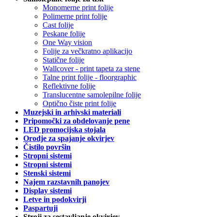
Monomerne print folije
Polimerne print folije
Cast folije
Peskane folije
One Way vision
Folije za večkratno aplikacijo
Statične folije
Wallcover - print tapeta za stene
Talne print folije - floorgraphic
Reflektivne folije
Translucentne samolepilne folije
Optično čiste print folije
Muzejski in arhivski materiali
Pripomočki za obdelovanje pene
LED promocijska stojala
Orodje za spajanje okvirjev
Čistilo površin
Stropni sistemi
Stropni sistemi
Stenski sistemi
Najem razstavnih panojev
Display sistemi
Letve in podokvirji
Paspartuji
Stroji za sestavljanje okvirjev