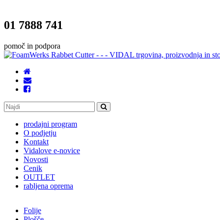
01 7888 741
pomoč in podpora
prodajni program
O podjetju
Kontakt
Vidalove e-novice
Novosti
Cenik
OUTLET
rabljena oprema
Folije
Plošče