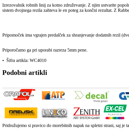
Izrezovalnik robnih linij za kotno združevanje. Z njim ustvarite pop
sistem dvojnega rezila zahteva le en poteg za končni rezultat. Z Rabbe
Pripomoček ima vgrajen predalček za shranjevanje dodatnih rezil (dve re
Priporočamo ga pri uporabi razreza 5mm pene.
• Šifra artikla: WC4010
Podobni artikli
Pridružujemo si pravico do morebitnih napak na spletni strani, saj je t