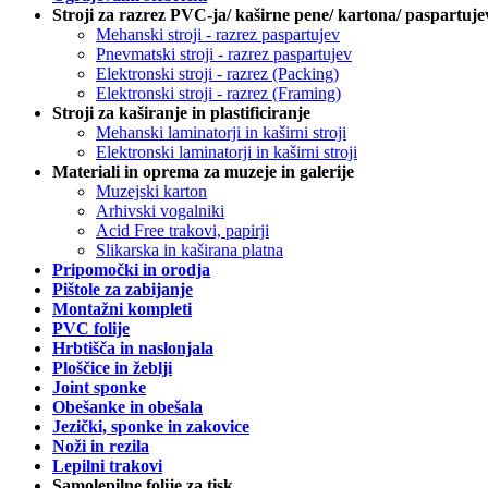
Stroji za razrez PVC-ja/ kaširne pene/ kartona/ paspartuje
Mehanski stroji - razrez paspartujev
Pnevmatski stroji - razrez paspartujev
Elektronski stroji - razrez (Packing)
Elektronski stroji - razrez (Framing)
Stroji za kaširanje in plastificiranje
Mehanski laminatorji in kaširni stroji
Elektronski laminatorji in kaširni stroji
Materiali in oprema za muzeje in galerije
Muzejski karton
Arhivski vogalniki
Acid Free trakovi, papirji
Slikarska in kaširana platna
Pripomočki in orodja
Pištole za zabijanje
Montažni kompleti
PVC folije
Hrbtišča in naslonjala
Ploščice in žeblji
Joint sponke
Obešanke in obešala
Jezički, sponke in zakovice
Noži in rezila
Lepilni trakovi
Samolepilne folije za tisk