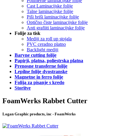
Polimerne laminacijske folije
Cast Laminacijske folije
Talne laminacijske folije
Piši briši laminacijske folije
Optično čiste laminacijske folije
Anti grafiiti laminacijske folije
Folije za tisk
Mediji za roll up stojala
PVC ceradno platno
Backlight mediji
Barvne cutting folije
Papirji, platna, poliestrska platna
Prenosne transferne folije
Lepilne folije dvostranske
Magnetne in ferro folije
Folija za pisanje s kredo
Storitve
FoamWerks Rabbet Cutter
Logan Graphic products, inc - FoamWerks