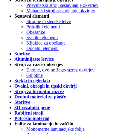
Pnevmatski stroji-sestavljanje okvirjev
Mehanski stroji-sestavljanje okvirjev
Sestavni elementi
Stropne in stenske letve
Pritrdilni elementi
Obešanke
Svetilni elementi
Kljukice za obešanje
Dodatni elementi
Storitve
Aluminijaste letvice
Stroji za razrez okvirjev
Enojne, dvojne žage-razrez okvirjev
Giljotine
Stekla in ogledala
Ovalni, okrogli in tipski okvirji
Stroji za formatni razrez
Drobni material za plošče
Storitve
3D rezalniki pene
Rabljeni stroji
Potrošni material
Folije za laminacijo in zaščito
Monomerne laminacijske folije