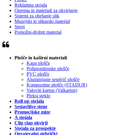
Reklamna stojala
Oprema in materiali za okvirjanje
Sistemi za obešanje slik
Muzejski in slikarski material
Stroji
Pomožni-drobni material
Plošče in kaširni materiali
Kapa plošče
Polipropilenske plošče
PVC plošče
Aluminijaste sendvič plošče
Kompozitne plošče (STADUR)
Valoviti karton (Valkarton)
Pleksi steklo
Roll up stojala
Sestavljive stene
Promocijske mize
A stojala
Clip clap okvirji
Stojala za prospekte
Ograjevalni stebrički