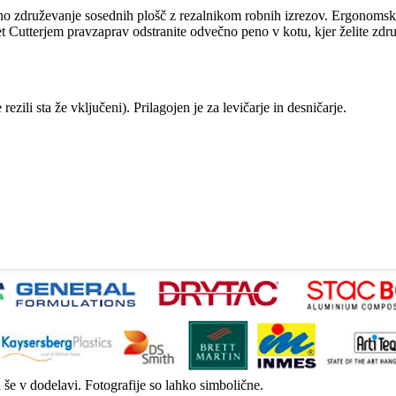
olno združevanje sosednih plošč z rezalnikom robnih izrezov. Ergonomsk
t Cutterjem pravzaprav odstranite odvečno peno v kotu, kjer želite združ
zili sta že vključeni). Prilagojen je za levičarje in desničarje.
a še v dodelavi. Fotografije so lahko simbolične.