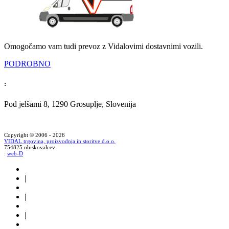
Omogočamo vam tudi prevoz z Vidalovimi dostavnimi vozili.
PODROBNO
:
Pod jelšami 8, 1290 Grosuplje, Slovenija
Copyright © 2006 - 2026
VIDAL trgovina, proizvodnja in storitve d.o.o.
754825 obiskovalcev
:
web-D
|
|
|