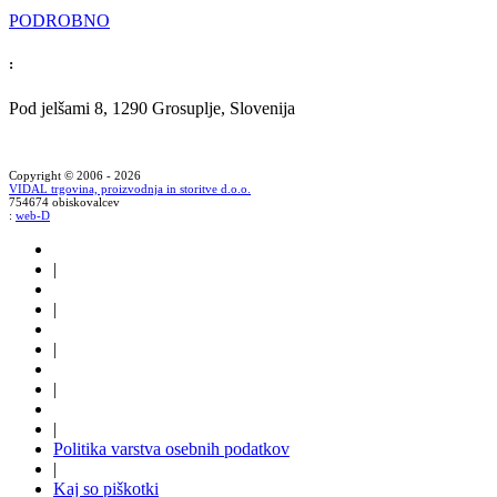
PODROBNO
:
Pod jelšami 8, 1290 Grosuplje, Slovenija
Copyright © 2006 - 2026
VIDAL trgovina, proizvodnja in storitve d.o.o.
754674 obiskovalcev
:
web-D
|
|
|
|
|
Politika varstva osebnih podatkov
|
Kaj so piškotki