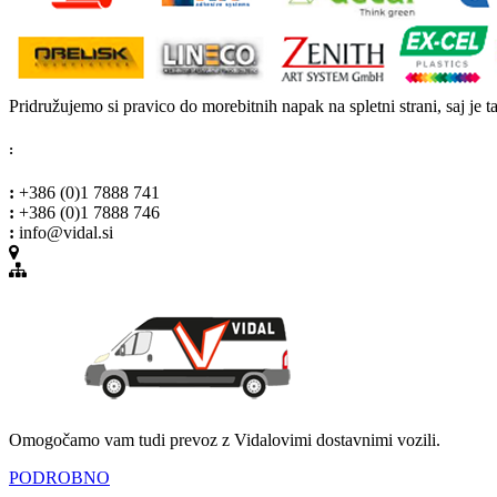
Pridružujemo si pravico do morebitnih napak na spletni strani, saj je t
:
:
+386 (0)1 7888 741
:
+386 (0)1 7888 746
:
info@vidal.si
Omogočamo vam tudi prevoz z Vidalovimi dostavnimi vozili.
PODROBNO