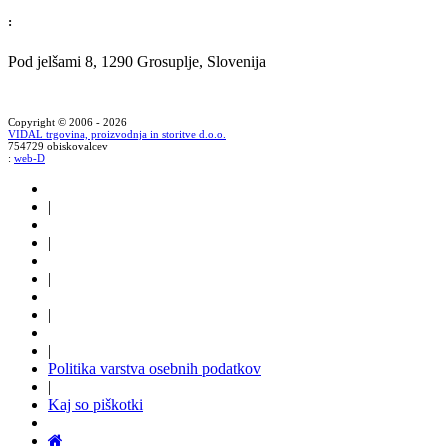
:
Pod jelšami 8, 1290 Grosuplje, Slovenija
Copyright © 2006 - 2026
VIDAL trgovina, proizvodnja in storitve d.o.o.
754729 obiskovalcev
:
web-D
|
|
|
|
|
Politika varstva osebnih podatkov
|
Kaj so piškotki