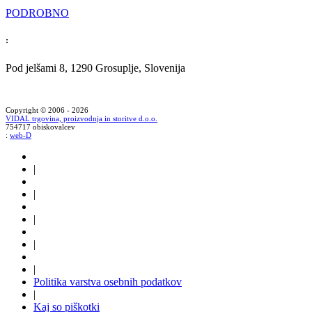
PODROBNO
:
Pod jelšami 8, 1290 Grosuplje, Slovenija
Copyright © 2006 - 2026
VIDAL trgovina, proizvodnja in storitve d.o.o.
754717 obiskovalcev
:
web-D
|
|
|
|
|
Politika varstva osebnih podatkov
|
Kaj so piškotki