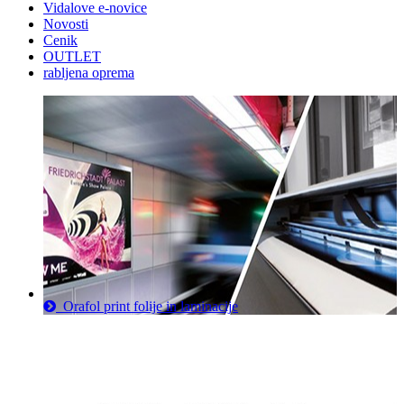
Vidalove e-novice
Novosti
Cenik
OUTLET
rabljena oprema
Orafol print folije in laminacije