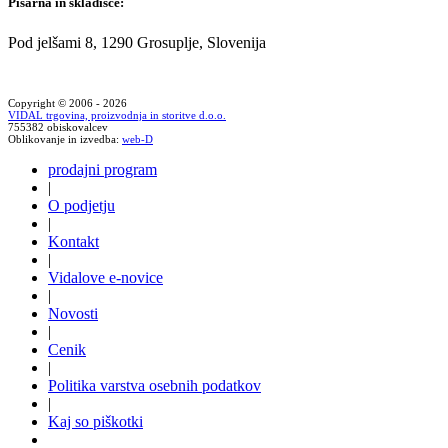
Pisarna in skladišče:
Pod jelšami 8, 1290 Grosuplje, Slovenija
Copyright © 2006 - 2026
VIDAL trgovina, proizvodnja in storitve d.o.o.
755382 obiskovalcev
Oblikovanje in izvedba:
web-D
prodajni program
|
O podjetju
|
Kontakt
|
Vidalove e-novice
|
Novosti
|
Cenik
|
Politika varstva osebnih podatkov
|
Kaj so piškotki