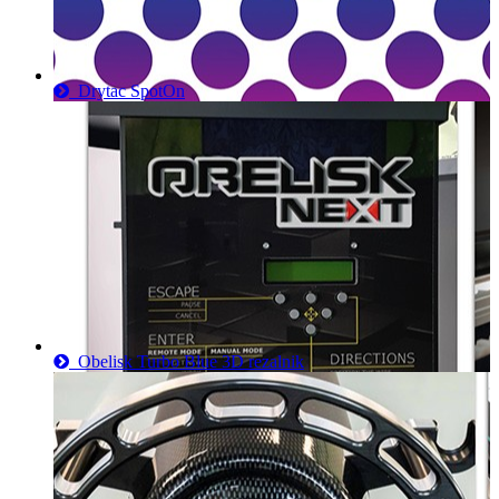
Drytac SpotOn
Obelisk Turbo Blue 3D rezalnik