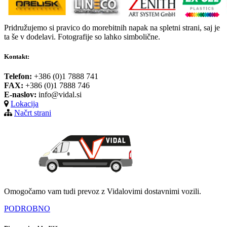
Pridružujemo si pravico do morebitnih napak na spletni strani, saj je
ta še v dodelavi. Fotografije so lahko simbolične.
Kontakt:
Telefon:
+386 (0)1 7888 741
FAX:
+386 (0)1 7888 746
E-naslov:
info@vidal.si
Lokacija
Načrt strani
Omogočamo vam tudi prevoz z Vidalovimi dostavnimi vozili.
PODROBNO