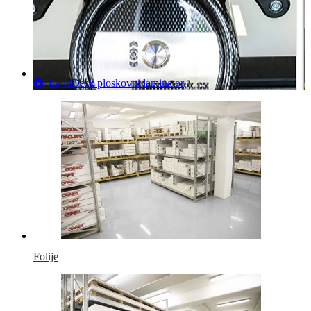
LamiDesk ploskovni laminator
Folije