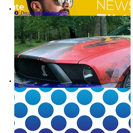
Decal folije in laminacije
Orafol Cast samolepilna folija in laminacija