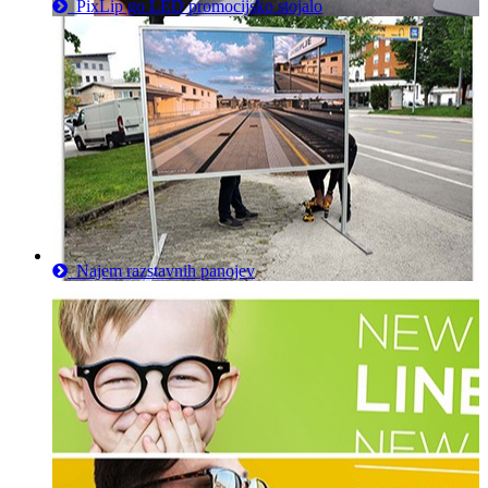
PixLip go LED promocijsko stojalo
Najem razstavnih panojev